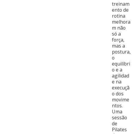
treinam
ento de
rotina
melhora
m não
só a
força,
mas a
postura,
o
equilíbri
o e a
agilidad
e na
execuçã
o dos
movime
ntos.
Uma
sessão
de
Pilates