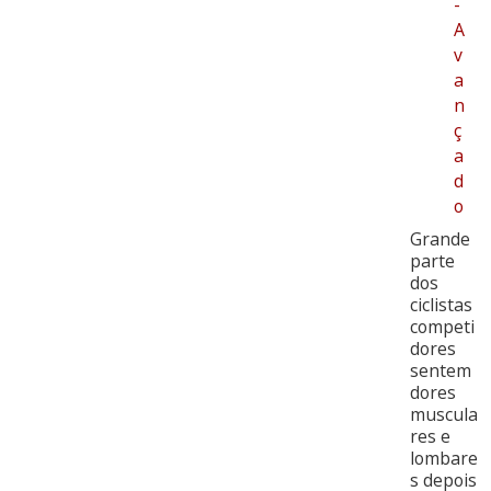
-
A
v
a
n
ç
a
d
o
Grande
parte
dos
ciclistas
competi
dores
sentem
dores
muscula
res e
lombare
s depois