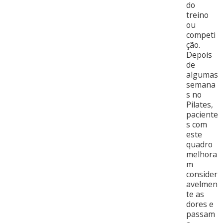
do
treino
ou
competi
ção.
Depois
de
algumas
semana
s no
Pilates,
paciente
s com
este
quadro
melhora
m
consider
avelmen
te as
dores e
passam