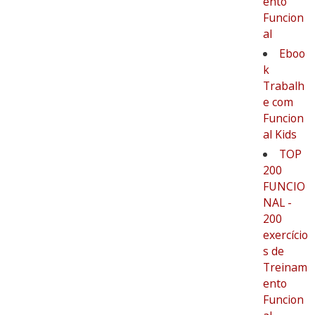
ento
Funcion
al
Eboo
k
Trabalh
e com
Funcion
al Kids
TOP
200
FUNCIO
NAL -
200
exercício
s de
Treinam
ento
Funcion