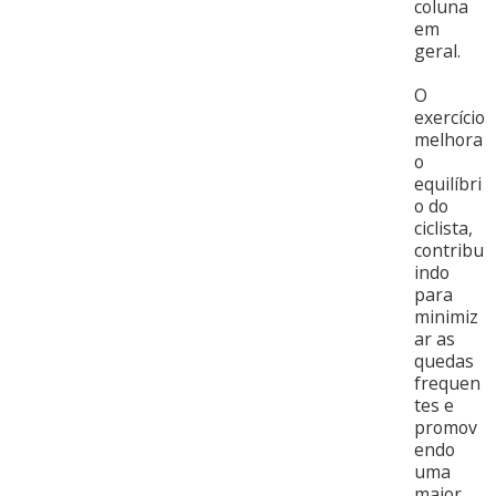
coluna
em
geral.
O
exercício
melhora
o
equilíbri
o do
ciclista,
contribu
indo
para
minimiz
ar as
quedas
frequen
tes e
promov
endo
uma
maior