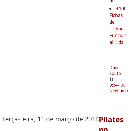
al
+100
Fichas
de
Treino
Funcion
al Kids
Dani
Souto
às
05:47:00
Nenhum co
terça-feira, 11 de março de 2014
Pilates
no