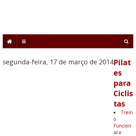
segunda-feira, 17 de março de 2014
Pilat
es
para
Ciclis
tas
Trein
o
Funcion
al e