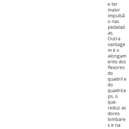
e ter
maior
impulsã
o nas
pedalad
as.
Outra
vantage
m é o
alongam
ento dos
flexores
do
quadril e
do
quadríce
ps, o
que
reduz as
dores
lombare
s e na