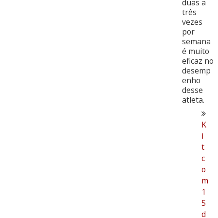
duas a
três
vezes
por
semana
é muito
eficaz no
desemp
enho
desse
atleta.
K
i
t
c
o
m
1
5
d