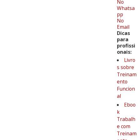
No
Whatsa
pp
No
Email
Dicas
para
profissi
onais:
Livro
s sobre
Treinam
ento
Funcion
al
Eboo
k
Trabalh
e com
Treinam