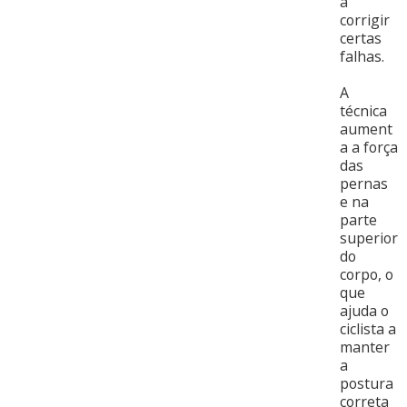
a
corrigir
certas
falhas.
A
técnica
aument
a a força
das
pernas
e na
parte
superior
do
corpo, o
que
ajuda o
ciclista a
manter
a
postura
correta