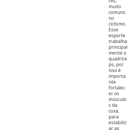
res,
muito
comuns
no
ciclismo.
Esse
esporte
trabalha
principal
mente o
quadríce
ps, por
isso é
importa
nte
fortalec
er os
músculo
s da
coxa,
para
estabiliz
ar as