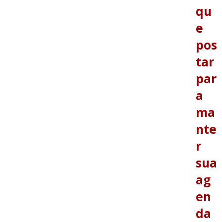
qu
e
pos
tar
par
a
ma
nte
r
sua
ag
en
da