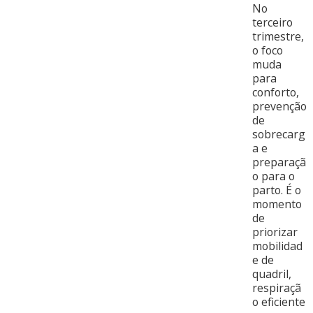
No
terceiro
trimestre,
o foco
muda
para
conforto,
prevenção
de
sobrecarg
a e
preparaçã
o para o
parto. É o
momento
de
priorizar
mobilidad
e de
quadril,
respiraçã
o eficiente