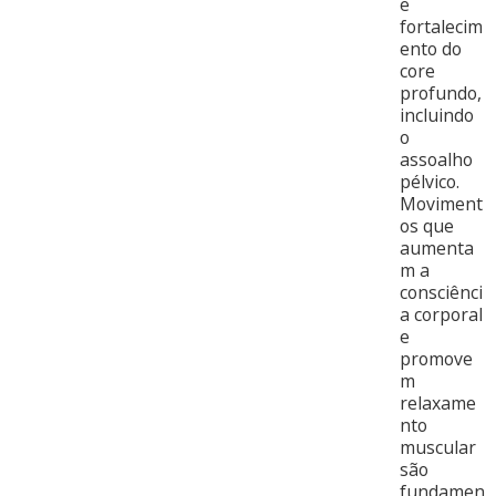
e
fortalecim
ento do
core
profundo,
incluindo
o
assoalho
pélvico.
Moviment
os que
aumenta
m a
consciênci
a corporal
e
promove
m
relaxame
nto
muscular
são
fundamen