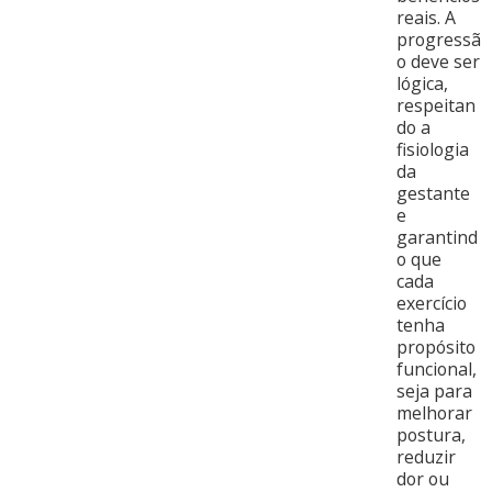
reais. A
progressã
o deve ser
lógica,
respeitan
do a
fisiologia
da
gestante
e
garantind
o que
cada
exercício
tenha
propósito
funcional,
seja para
melhorar
postura,
reduzir
dor ou