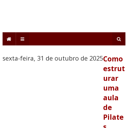
sexta-feira, 31 de outubro de 2025
Como
estrut
urar
uma
aula
de
Pilate
s