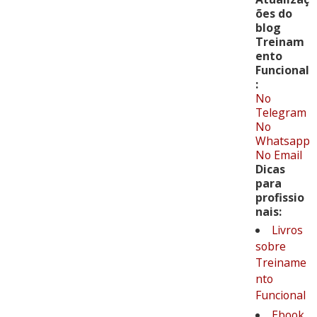
ões do
blog
Treinam
ento
Funcional
:
No
Telegram
No
Whatsapp
No Email
Dicas
para
profissio
nais:
Livros
sobre
Treiname
nto
Funcional
Ebook