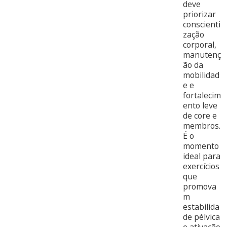
deve
priorizar
conscienti
zação
corporal,
manutenç
ão da
mobilidad
e e
fortalecim
ento leve
de core e
membros.
É o
momento
ideal para
exercícios
que
promova
m
estabilida
de pélvica