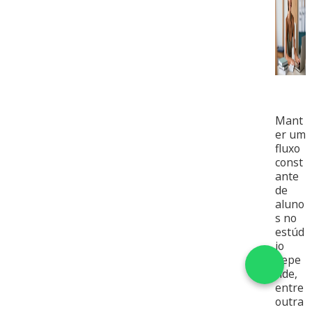
Mant
er um
fluxo
const
ante
de
aluno
s no
estúd
io
depe
nde,
entre
outra