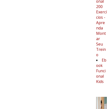
onal
200
Exercí
cios -
Apre
nda
Mont
ar
Seu
Trein
o
Eb
ook
Funci
onal
Kids