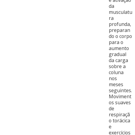
e ativação
da
musculatu
ra
profunda,
preparan
do o corpo
para o
aumento
gradual
da carga
sobre a
coluna
nos
meses
seguintes.
Moviment
os suaves
de
respiraçã
o torácica
e
exercícios