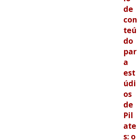
de
con
teú
do
par
a
est
údi
os
de
Pil
ate
s: o