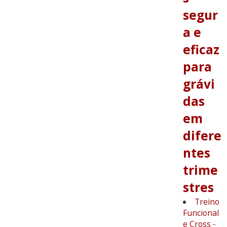
segur
a e
eficaz
para
grávi
das
em
difere
ntes
trime
stres
Treino
Funcional
e Cross -