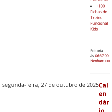
+100
Fichas de
Treino
Funcional
Kids
Editoria
às
06:37:00
Nenhum come
segunda-feira, 27 de outubro de 2025
Cal
en
dár
io