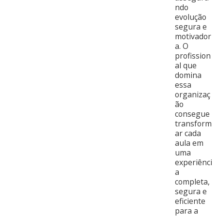
ndo
evolução
segura e
motivador
a. O
profission
al que
domina
essa
organizaç
ão
consegue
transform
ar cada
aula em
uma
experiênci
a
completa,
segura e
eficiente
para a