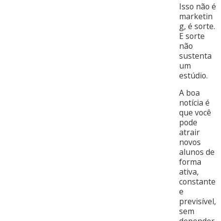
Isso não é
marketin
g, é sorte.
E sorte
não
sustenta
um
estúdio.
A boa
notícia é
que você
pode
atrair
novos
alunos de
forma
ativa,
constante
e
previsível,
sem