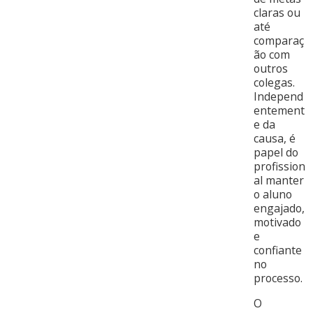
claras ou
até
comparaç
ão com
outros
colegas.
Independ
entement
e da
causa, é
papel do
profission
al manter
o aluno
engajado,
motivado
e
confiante
no
processo.
O