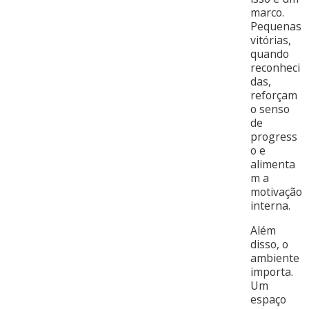
marco.
Pequenas
vitórias,
quando
reconheci
das,
reforçam
o senso
de
progress
o e
alimenta
m a
motivação
interna.
Além
disso, o
ambiente
importa.
Um
espaço