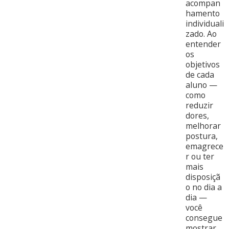
acompan
hamento
individuali
zado. Ao
entender
os
objetivos
de cada
aluno —
como
reduzir
dores,
melhorar
postura,
emagrece
r ou ter
mais
disposiçã
o no dia a
dia —
você
consegue
mostrar