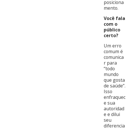
posiciona
mento.
Você fala
com o
público
certo?
Um erro
comum é
comunica
r para
“todo
mundo
que gosta
de saúde”.
Isso
enfraquec
e sua
autoridad
e e dilui
seu
diferencia