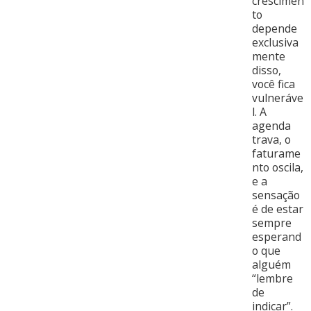
crescimen
to
depende
exclusiva
mente
disso,
você fica
vulneráve
l. A
agenda
trava, o
faturame
nto oscila,
e a
sensação
é de estar
sempre
esperand
o que
alguém
“lembre
de
indicar”.