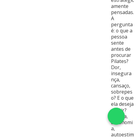
amente
pensadas.
A
pergunta
é: o que a
pessoa
sente
antes de
procurar
Pilates?
Dor,
insegura
nça,
cansaço,
sobrepes
o? E o que
ela deseja
sentir?
Leveza,
autonomi
a,
autoestim