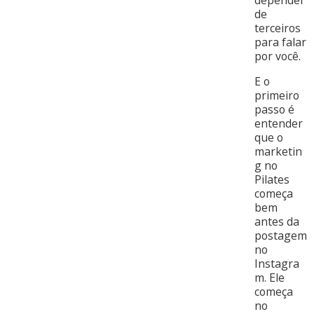
depender
de
terceiros
para falar
por você.
E o
primeiro
passo é
entender
que o
marketin
g no
Pilates
começa
bem
antes da
postagem
no
Instagra
m. Ele
começa
no