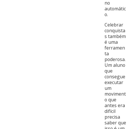
no
automátic
o.
Celebrar
conquista
s também
é uma
ferramen
ta
poderosa.
Um aluno
que
consegue
executar
um
moviment
o que
antes era
difícil
precisa
saber que
isso é um