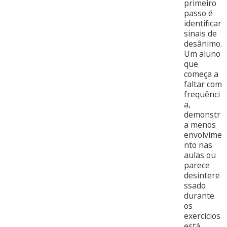
primeiro
passo é
identificar
sinais de
desânimo.
Um aluno
que
começa a
faltar com
frequênci
a,
demonstr
a menos
envolvime
nto nas
aulas ou
parece
desintere
ssado
durante
os
exercícios
está