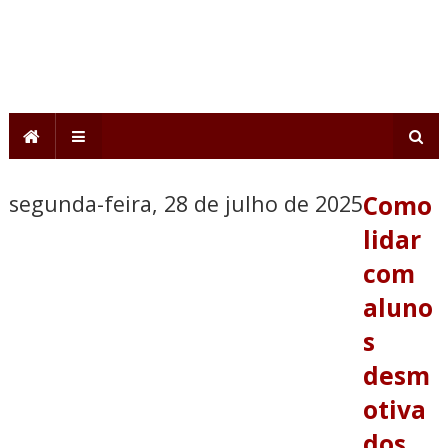
segunda-feira, 28 de julho de 2025
Como
lidar
com
aluno
s
desm
otiva
dos