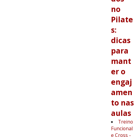
no
Pilate
s:
dicas
para
mant
er o
engaj
amen
to nas
aulas
Treino
Funcional
e Cross -