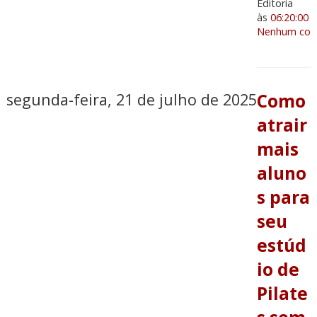
Editoria
às
06:20:00
Nenhum come
segunda-feira, 21 de julho de 2025
Como
atrair
mais
aluno
s para
seu
estúd
io de
Pilate