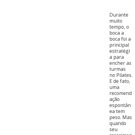
Durante
muito
tempo, o
boca a
boca foi a
principal
estratégi
a para
encher as
turmas
no Pilates.
E de fato,
uma
recomend
ação
espontân
ea tem
peso. Mas
quando
seu