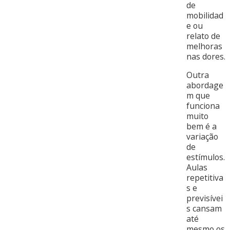
de
mobilidad
e ou
relato de
melhoras
nas dores.
Outra
abordage
m que
funciona
muito
bem é a
variação
de
estímulos.
Aulas
repetitiva
s e
previsívei
s cansam
até
mesmo os