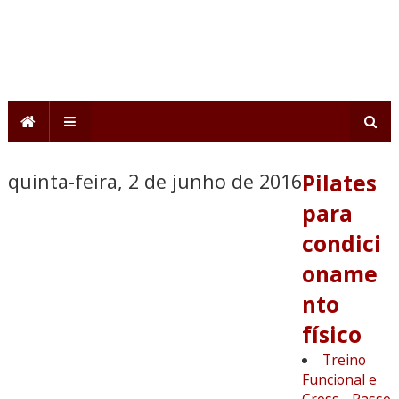
quinta-feira, 2 de junho de 2016
Pilates
para
condici
oname
nto
físico
Treino
Funcional e