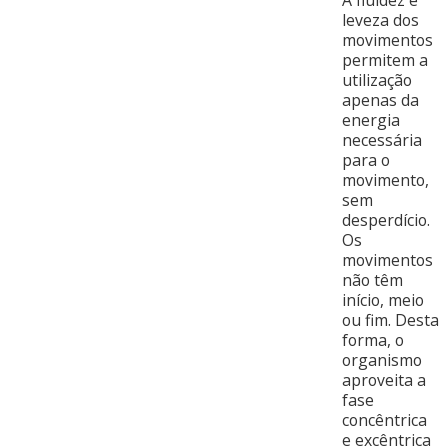
A fluidez e
leveza dos
movimentos
permitem a
utilização
apenas da
energia
necessária
para o
movimento,
sem
desperdício.
Os
movimentos
não têm
início, meio
ou fim. Desta
forma, o
organismo
aproveita a
fase
concêntrica
e excêntrica