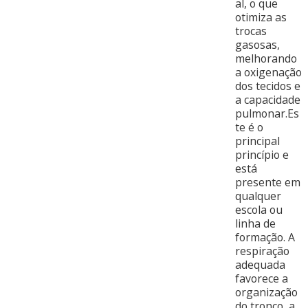
al, o que
otimiza as
trocas
gasosas,
melhorando
a oxigenação
dos tecidos e
a capacidade
pulmonar.Es
te é o
principal
princípio e
está
presente em
qualquer
escola ou
linha de
formação. A
respiração
adequada
favorece a
organização
do tronco, a