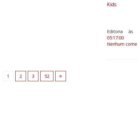
Kids
Editoria
às
05:17:00
Nenhum coment
1
2
3
52