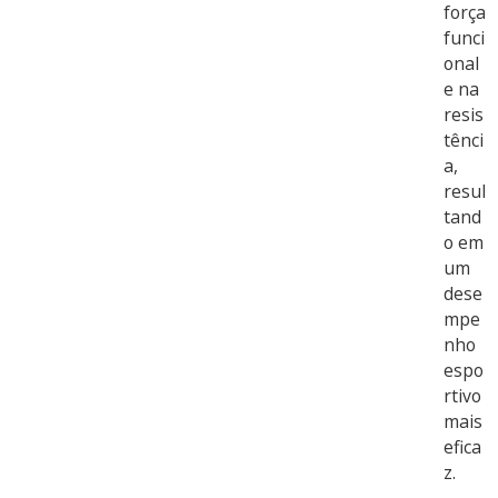
força
funci
onal
e na
resis
tênci
a,
resul
tand
o em
um
dese
mpe
nho
espo
rtivo
mais
efica
z.