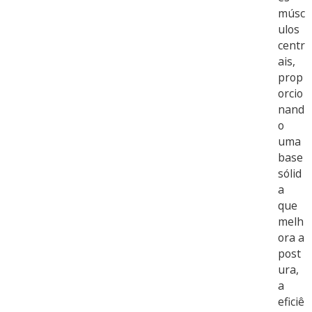
músc
ulos
centr
ais,
prop
orcio
nand
o
uma
base
sólid
a
que
melh
ora a
post
ura,
a
eficiê