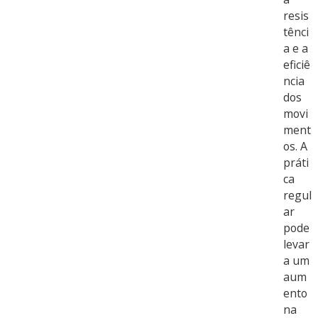
resis
tênci
a e a
eficiê
ncia
dos
movi
ment
os. A
práti
ca
regul
ar
pode
levar
a um
aum
ento
na