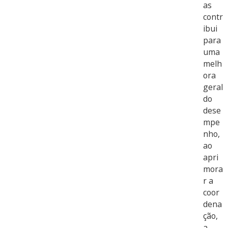
as
contr
ibui
para
uma
melh
ora
geral
do
dese
mpe
nho,
ao
apri
mora
r a
coor
dena
ção,
a