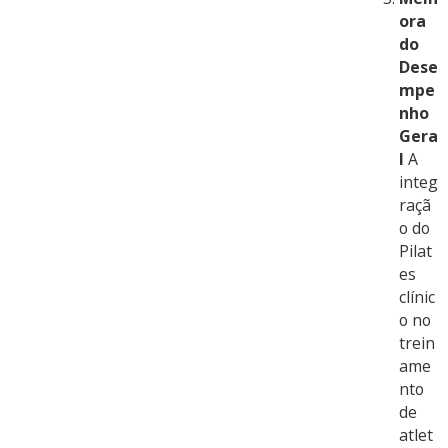
ora
do
Dese
mpe
nho
Gera
l
A
integ
raçã
o do
Pilat
es
clínic
o no
trein
ame
nto
de
atlet