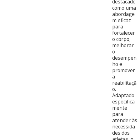
destacado
como uma
abordage
m eficaz
para
fortalecer
o corpo,
melhorar
o
desempen
ho e
promover
a
reabilitaçã
o.
Adaptado
especifica
mente
para
atender às
necessida
des dos
atletas, o