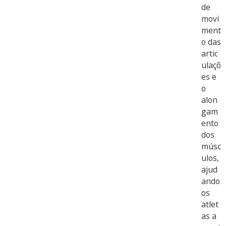
de
movi
ment
o das
artic
ulaçõ
es e
o
alon
gam
ento
dos
músc
ulos,
ajud
ando
os
atlet
as a