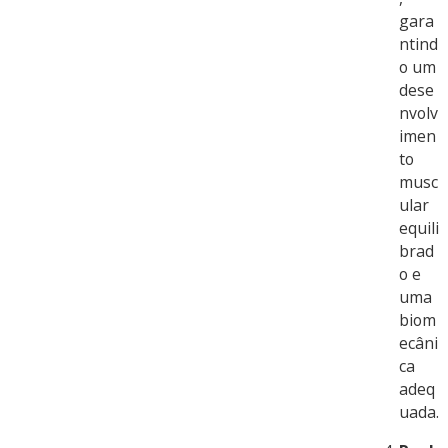
gara
ntind
o um
dese
nvolv
imen
to
musc
ular
equili
brad
o e
uma
biom
ecâni
ca
adeq
uada.