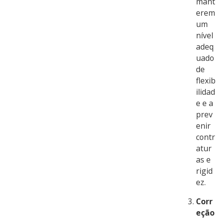
mant
erem
um
nível
adeq
uado
de
flexib
ilidad
e e a
prev
enir
contr
atur
as e
rigid
ez.
Corr
eção