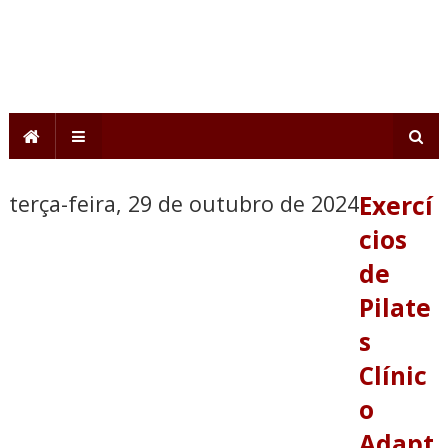
terça-feira, 29 de outubro de 2024
Exercí
cios
de
Pilate
s
Clínic
o
Adapt