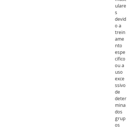
ulare
s
devid
o a
trein
ame
nto
espe
cífico
ou a
uso
exce
ssivo
de
deter
mina
dos
grup
os