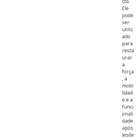
cto.
Ele
pode
ser
utiliz
ado
para
resta
urar
a
força
, a
mobi
lidad
e e a
funci
onali
dade
após
lesõe