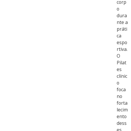
corp
o
dura
nte a
práti
ca
espo
rtiva.
O
Pilat
es
clínic
o
foca
no
forta
lecim
ento
dess
es