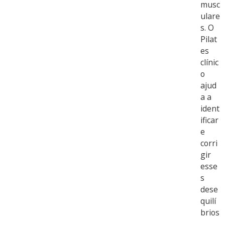
musc
ulare
s. O
Pilat
es
clínic
o
ajud
a a
ident
ificar
e
corri
gir
esse
s
dese
quilí
brios
,