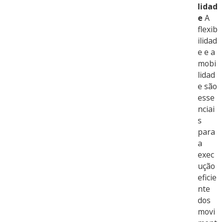
lidad
e
A
flexib
ilidad
e e a
mobi
lidad
e são
esse
nciai
s
para
a
exec
ução
eficie
nte
dos
movi