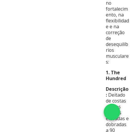
no
fortalecim
ento, na
flexibilidad
e e na
correção
de
desequilíb
rios
musculare
s:
1. The
Hundred
Descrição
:
Deitado
de costas
com as
pernas
elevadas e
dobradas
a 90