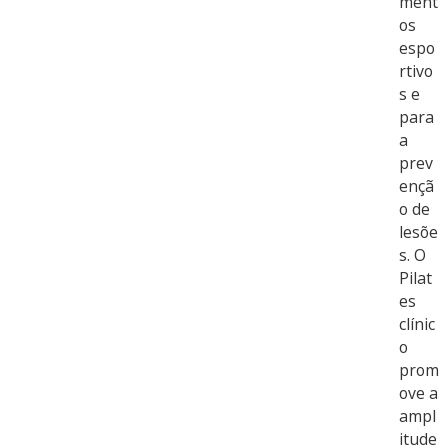
ment
os
espo
rtivo
s e
para
a
prev
ençã
o de
lesõe
s. O
Pilat
es
clínic
o
prom
ove a
ampl
itude