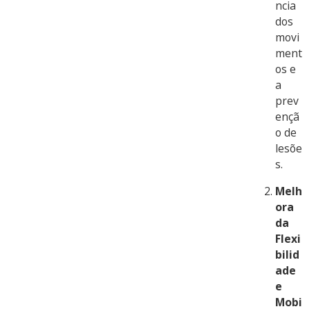
ncia
dos
movi
ment
os e
a
prev
ençã
o de
lesõe
s.
Melh
ora
da
Flexi
bilid
ade
e
Mobi