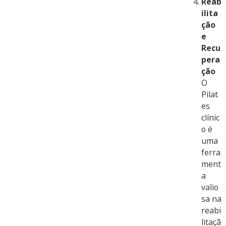
Reab
ilita
ção
e
Recu
pera
ção
O
Pilat
es
clínic
o é
uma
ferra
ment
a
valio
sa na
reabi
litaçã