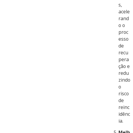
s,
acele
rand
o o
proc
esso
de
recu
pera
ção e
redu
zindo
o
risco
de
reinc
idênc
ia.
Melh