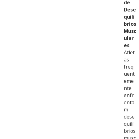
de
Dese
quilí
brios
Musc
ular
es
Atlet
as
freq
uent
eme
nte
enfr
enta
m
dese
quilí
brios
musc