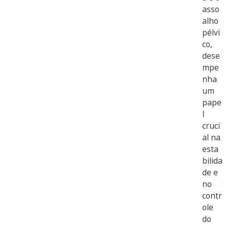
asso
alho
pélvi
co,
dese
mpe
nha
um
pape
l
cruci
al na
esta
bilida
de e
no
contr
ole
do