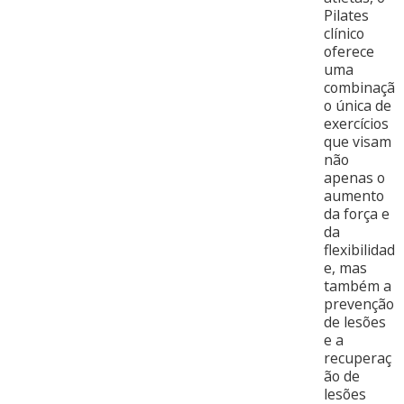
Pilates
clínico
oferece
uma
combinaçã
o única de
exercícios
que visam
não
apenas o
aumento
da força e
da
flexibilidad
e, mas
também a
prevenção
de lesões
e a
recuperaç
ão de
lesões