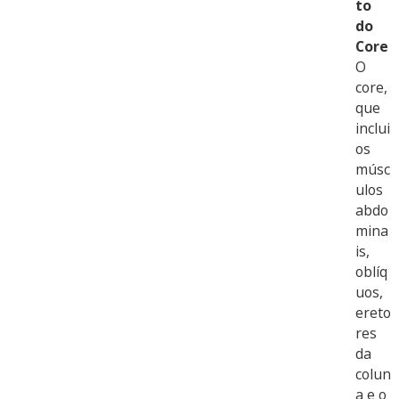
to
do
Core
O
core,
que
inclui
os
músc
ulos
abdo
mina
is,
oblíq
uos,
ereto
res
da
colun
a e o