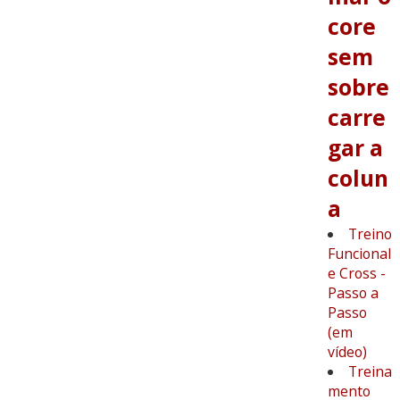
core
sem
sobre
carre
gar a
colun
a
Treino
Funcional
e Cross -
Passo a
Passo
(em
vídeo)
Treina
mento