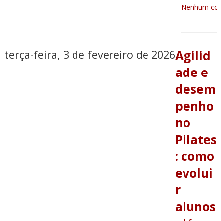
Nenhum com
terça-feira, 3 de fevereiro de 2026
Agilid
ade e
desem
penho
no
Pilates
: como
evolui
r
alunos