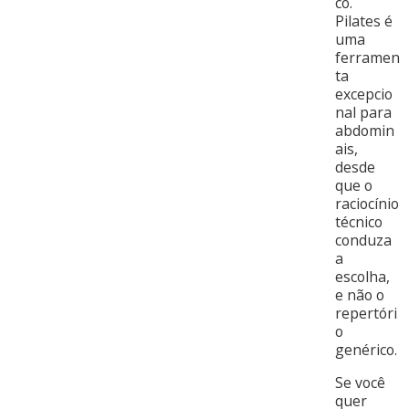
co.
Pilates é
uma
ferramen
ta
excepcio
nal para
abdomin
ais,
desde
que o
raciocínio
técnico
conduza
a
escolha,
e não o
repertóri
o
genérico.
Se você
quer