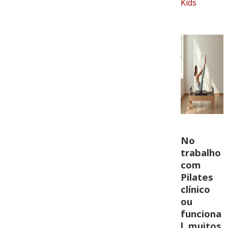
Kids
No
trabalho
com
Pilates
clínico
ou
funciona
l, muitos