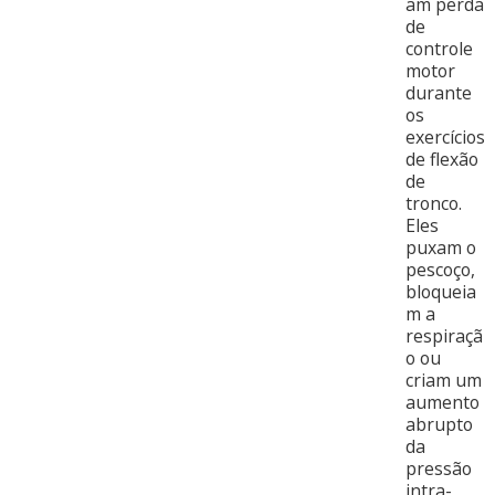
am perda
de
controle
motor
durante
os
exercícios
de flexão
de
tronco.
Eles
puxam o
pescoço,
bloqueia
m a
respiraçã
o ou
criam um
aumento
abrupto
da
pressão
intra-