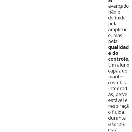
avançado
não é
definido
pela
amplitud
e, mas
pela
qualidad
e do
controle
.
Um aluno
capaz de
manter
costelas
integrad
as, pelve
estável e
respiraçã
o fluida
durante
a tarefa
está