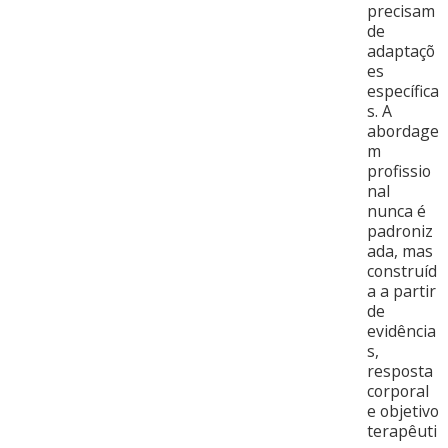
precisam
de
adaptaçõ
es
específica
s. A
abordage
m
profissio
nal
nunca é
padroniz
ada, mas
construíd
a a partir
de
evidência
s,
resposta
corporal
e objetivo
terapêuti