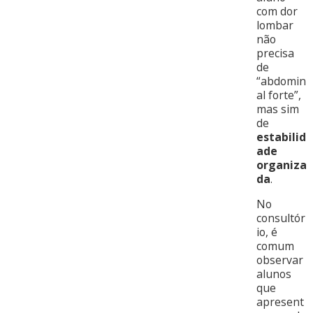
com dor
lombar
não
precisa
de
“abdomin
al forte”,
mas sim
de
estabilid
ade
organiza
da
.
No
consultór
io, é
comum
observar
alunos
que
apresent