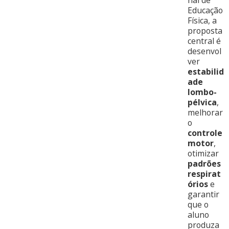
nal de
Educação
Física, a
proposta
central é
desenvol
ver
estabilid
ade
lombo-
pélvica
,
melhorar
o
controle
motor
,
otimizar
padrões
respirat
órios
e
garantir
que o
aluno
produza