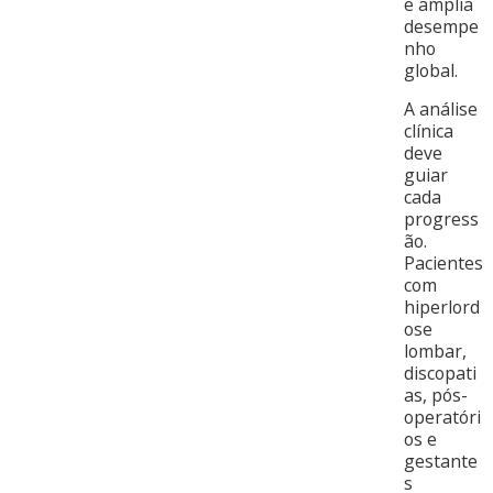
e amplia
desempe
nho
global.
A análise
clínica
deve
guiar
cada
progress
ão.
Pacientes
com
hiperlord
ose
lombar,
discopati
as, pós-
operatóri
os e
gestante
s