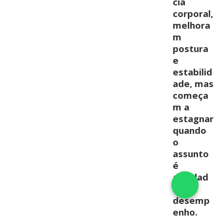
cia
corporal,
melhora
m
postura
e
estabilid
ade, mas
começa
m a
estagnar
quando
o
assunto
é
agilidad
e e
desemp
enho.