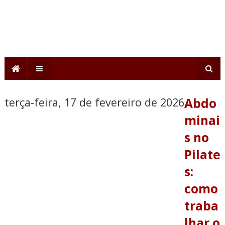
terça-feira, 17 de fevereiro de 2026
Abdo
minai
s no
Pilate
s:
como
traba
lhar o