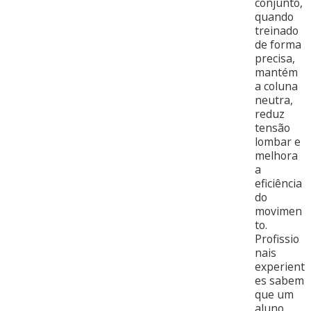
conjunto,
quando
treinado
de forma
precisa,
mantém
a coluna
neutra,
reduz
tensão
lombar e
melhora
a
eficiência
do
movimen
to.
Profissio
nais
experient
es sabem
que um
aluno