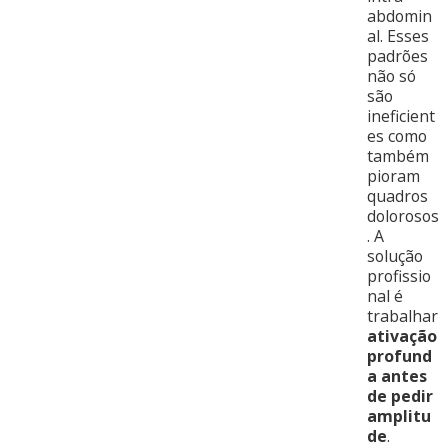
abdomin
al. Esses
padrões
não só
são
ineficient
es como
também
pioram
quadros
dolorosos
. A
solução
profissio
nal é
trabalhar
ativação
profund
a antes
de pedir
amplitu
de
.