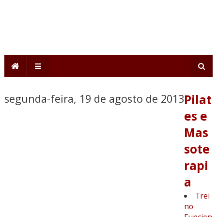
segunda-feira, 19 de agosto de 2013
Pilat
es e
Mas
sote
rapi
a
Trei
no