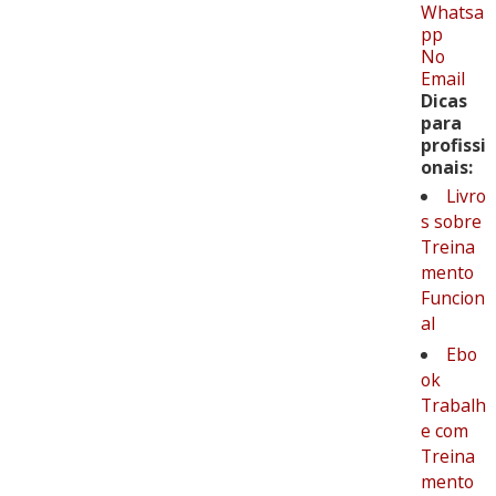
Whatsa
pp
No
Email
Dicas
para
profissi
onais:
Livro
s sobre
Treina
mento
Funcion
al
Ebo
ok
Trabalh
e com
Treina
mento