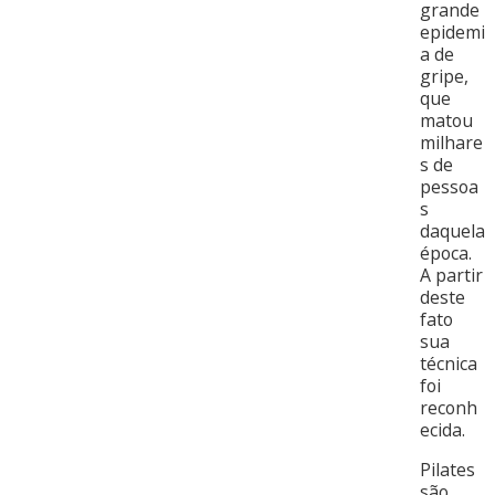
grande
epidemi
a de
gripe,
que
matou
milhare
s de
pessoa
s
daquela
época.
A partir
deste
fato
sua
técnica
foi
reconh
ecida.
Pilates
são