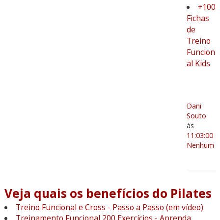
+100
Fichas
de
Treino
Funcion
al Kids
Dani
Souto
às
11:03:00
Nenhum c
Veja quais os benefícios do Pilates
Treino Funcional e Cross - Passo a Passo (em vídeo)
Treinamento Funcional 200 Exercícios - Aprenda