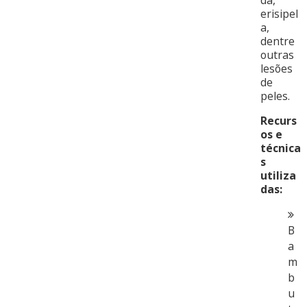
da,
erisipel
a,
dentre
outras
lesões
de
peles.
Recurs
os e
técnica
s
utiliza
das:
B
a
m
b
u