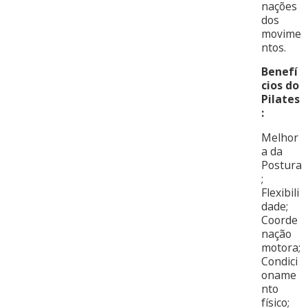
nações
dos
movime
ntos.
Benefí
cios do
Pilates
:
Melhor
a da
Postura
;
Flexibili
dade;
Coorde
nação
motora;
Condici
oname
nto
físico;