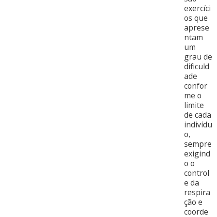
exercíci
os que
aprese
ntam
um
grau de
dificuld
ade
confor
me o
limite
de cada
indivídu
o,
sempre
exigind
o o
control
e da
respira
ção e
coorde