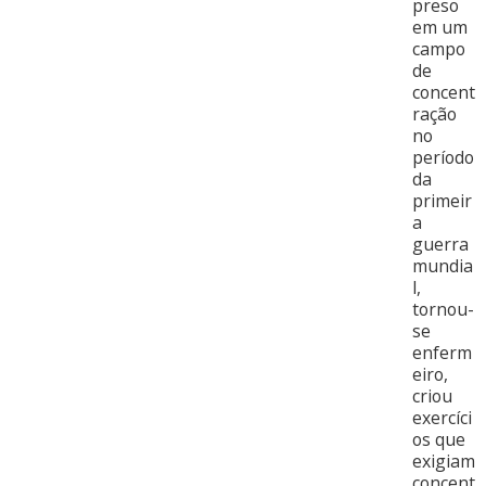
preso
em um
campo
de
concent
ração
no
período
da
primeir
a
guerra
mundia
l,
tornou-
se
enferm
eiro,
criou
exercíci
os que
exigiam
concent