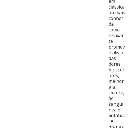
em
clássica
ou mais
conheci
da
como
relaxan
te
promov
e alívio
das
dores
muscul
ares,
melhor
a a
circulaç
ão
sanguí
nea e
linfática
. A
drenag