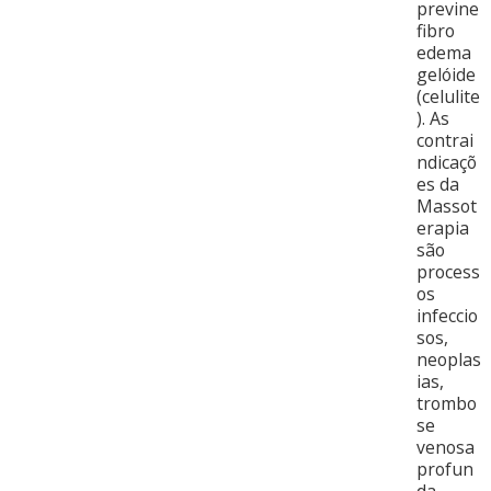
previne
fibro
edema
gelóide
(celulite
). As
contrai
ndicaçõ
es da
Massot
erapia
são
process
os
infeccio
sos,
neoplas
ias,
trombo
se
venosa
profun