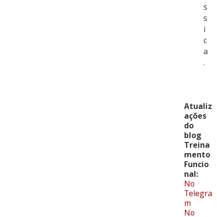
s
s
i
c
a
.
Atualiz
ações
do
blog
Treina
mento
Funcio
nal:
No
Telegra
m
No