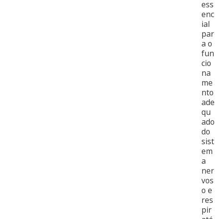
ess
enc
ial
par
a o
fun
cio
na
me
nto
ade
qu
ado
do
sist
em
a
ner
vos
o e
res
pir