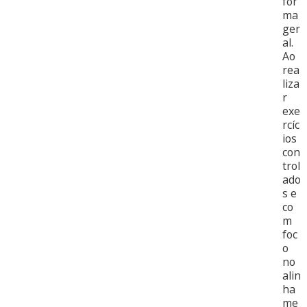
for
ma
ger
al.
Ao
rea
liza
r
exe
rcíc
ios
con
trol
ado
s e
co
m
foc
o
no
alin
ha
me