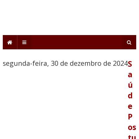
segunda-feira, 30 de dezembro de 2024
S
a
ú
d
e
P
os
tu