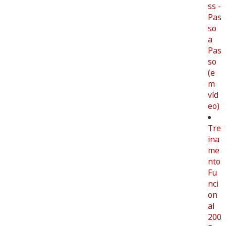
ss -
Pas
so
a
Pas
so
(e
m
víd
eo)
Tre
ina
me
nto
Fu
nci
on
al
200