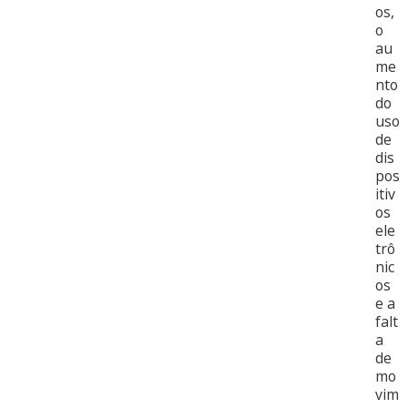
os,
o
au
me
nto
do
uso
de
dis
pos
itiv
os
ele
trô
nic
os
e a
falt
a
de
mo
vim