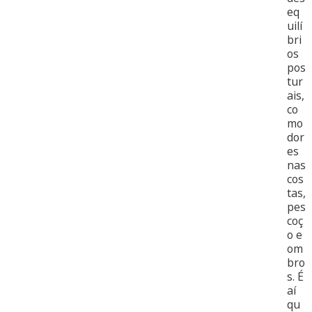
eq
uilí
bri
os
pos
tur
ais,
co
mo
dor
es
nas
cos
tas,
pes
coç
o e
om
bro
s. É
aí
qu