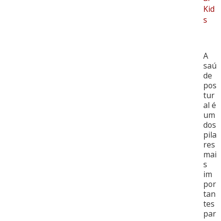
Kid
s
A
saú
de
pos
tur
al é
um
dos
pila
res
mai
s
im
por
tan
tes
par