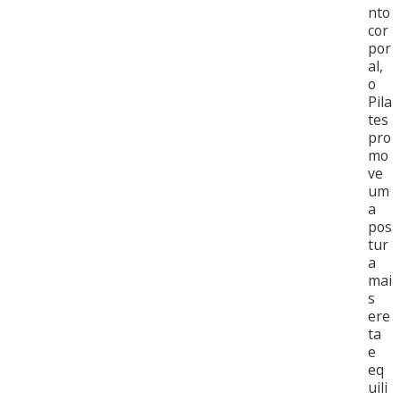
nto
cor
por
al,
o
Pila
tes
pro
mo
ve
um
a
pos
tur
a
mai
s
ere
ta
e
eq
uili