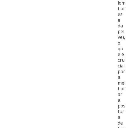
lom
bar
es
e
da
pel
ve),
o
qu
e é
cru
cial
par
a
mel
hor
ar
a
pos
tur
a
de