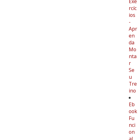
Exe
rcíc
ios
-
Apr
en
da
Mo
nta
r
Se
u
Tre
ino
Eb
ook
Fu
nci
on
al