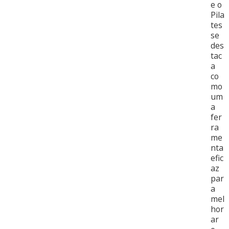
e o
Pila
tes
se
des
tac
a
co
mo
um
a
fer
ra
me
nta
efic
az
par
a
mel
hor
ar