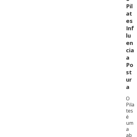
Pil
at
es
Inf
lu
en
cia
a
Po
st
ur
a
O
Pila
tes
é
um
a
ab