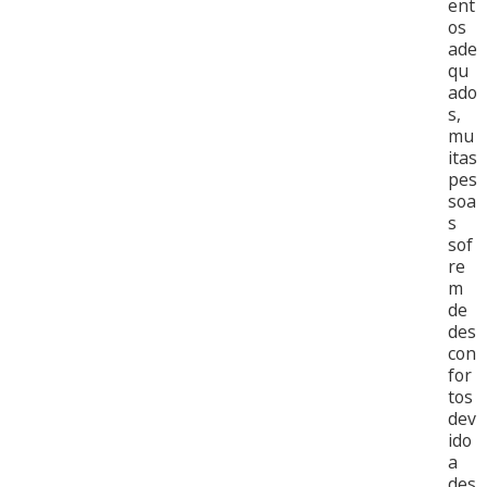
ent
os
ade
qu
ado
s,
mu
itas
pes
soa
s
sof
re
m
de
des
con
for
tos
dev
ido
a
des