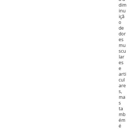
dim
inu
içã
o
de
dor
es
mu
scu
lar
es
e
arti
cul
are
s,
ma
s
ta
mb
ém
é