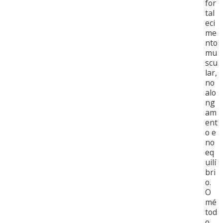
for
tal
eci
me
nto
mu
scu
lar,
no
alo
ng
am
ent
o e
no
eq
uilí
bri
o.
O
mé
tod
o