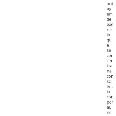
ord
ag
em
de
exe
rcíc
io
qu
e
se
con
cen
tra
na
con
sci
ênc
ia
cor
por
al,
no