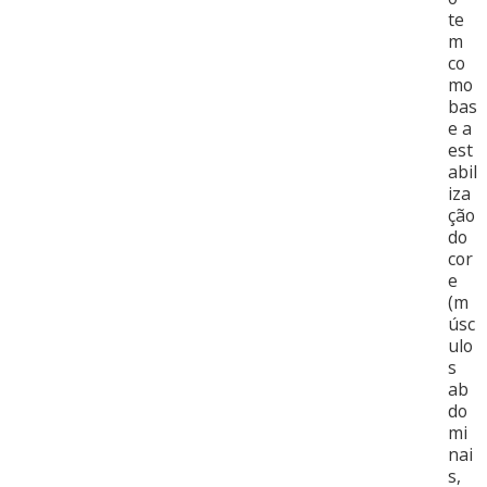
te
m
co
mo
bas
e a
est
abil
iza
ção
do
cor
e
(m
úsc
ulo
s
ab
do
mi
nai
s,