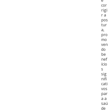
e
cor
rigi
r a
pos
tur
a,
pro
mo
ven
do
be
nef
ício
s
sig
nifi
cati
vos
par
a a
saú
de