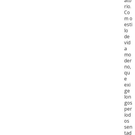
ató
rio.
Co
m o
esti
lo
de
vid
a
mo
der
no,
qu
e
exi
ge
lon
gos
per
íod
os
sen
tad