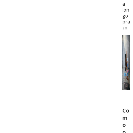
a
lon
go
pra
zo.
Co
m
o
o