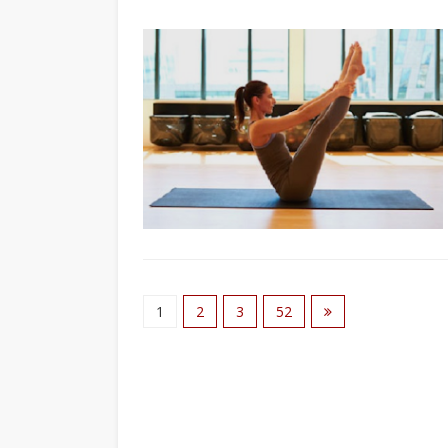
1
2
3
52