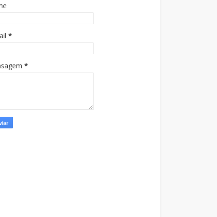
me
ail
*
nsagem
*