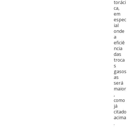
toráci
ca,
em
espec
ial
onde
a
eficiê
ncia
das
troca
s
gasos
as
será
maior
,
como
já
citado
acima
.