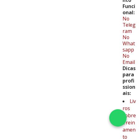
nto
Funci
onal:
No
Teleg
ram
No
What
sapp
No
Email
Dicas
para
profi
ssion
ais:
Liv
ros
sobre
Trein
amen
to