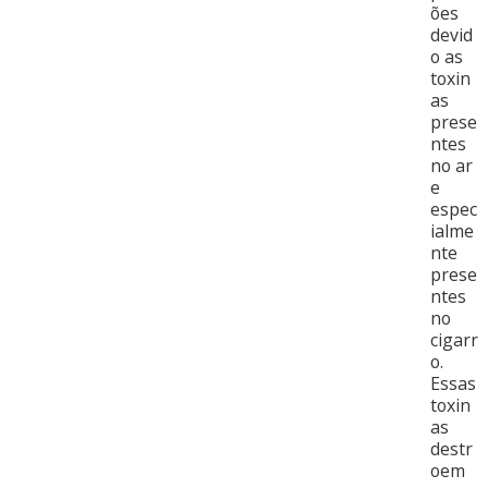
ões
devid
o as
toxin
as
prese
ntes
no ar
e
espec
ialme
nte
prese
ntes
no
cigarr
o.
Essas
toxin
as
destr
oem