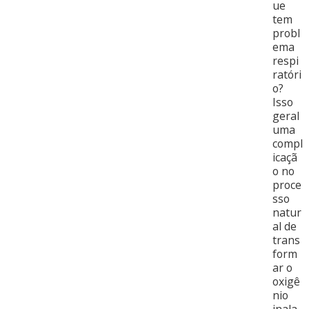
ue
tem
probl
ema
respi
ratóri
o?
Isso
geral
uma
compl
icaçã
o no
proce
sso
natur
al de
trans
form
ar o
oxigê
nio