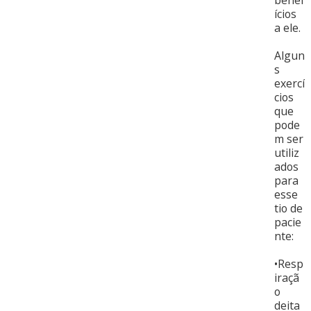
benef
ícios
a ele.
Algun
s
exercí
cios
que
pode
m ser
utiliz
ados
para
esse
tio de
pacie
nte:
•Resp
iraçã
o
deita