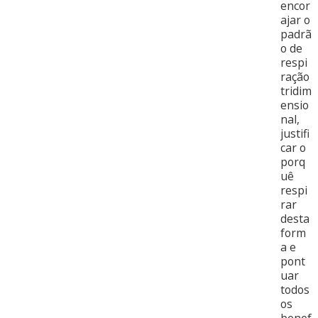
encor
ajar o
padrã
o de
respi
ração
tridim
ensio
nal,
justifi
car o
porq
uê
respi
rar
desta
form
a e
pont
uar
todos
os