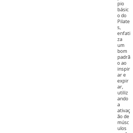
pio
básic
o do
Pilate
s,
enfati
za
um
bom
padrã
o ao
inspir
ar e
expir
ar,
utiliz
ando
a
ativaç
ão de
músc
ulos