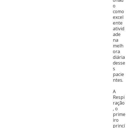
onad
o
como
excel
ente
ativid
ade
na
melh
ora
diária
desse
s
pacie
ntes.
A
Respi
ração
, o
prime
iro
princí