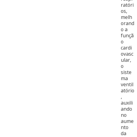
ratóri
os,
melh
orand
o a
funçã
o
cardi
ovasc
ular,
o
siste
ma
ventil
atório
,
auxili
ando
no
aume
nto
da