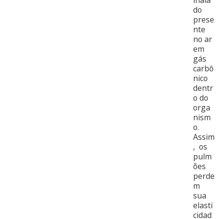
inala
do
prese
nte
no ar
em
gás
carbô
nico
dentr
o do
orga
nism
o.
Assim
, os
pulm
ões
perde
m
sua
elasti
cidad