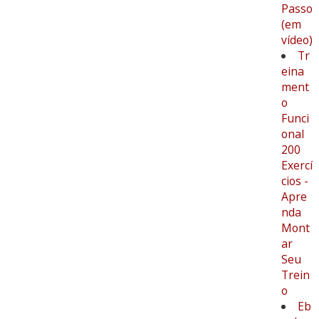
Passo
(em
vídeo)
Tr
eina
ment
o
Funci
onal
200
Exercí
cios -
Apre
nda
Mont
ar
Seu
Trein
o
Eb