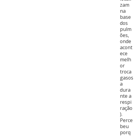
zam
na
base
dos
pulm
ões,
onde
acont
ece
melh
or
troca
gasos
a
dura
nte a
respi
ração
).
Perce
beu
porq