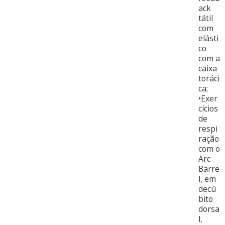
ack
tátil
com
elásti
co
com a
caixa
toráci
ca;
•Exer
cícios
de
respi
ração
com o
Arc
Barre
l, em
decú
bito
dorsa
l,