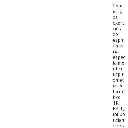
Com
isso,
os
exercí
cios
de
espir
omet
ria,
espec
ialme
nte o
Espir
ômet
ro de
Incen
tivo
TRI
BALL,
influe
nciam
direta