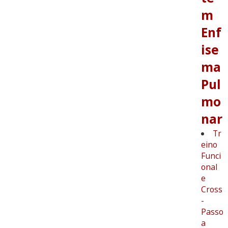
m
Enf
ise
ma
Pul
mo
nar
Tr
eino
Funci
onal
e
Cross
-
Passo
a