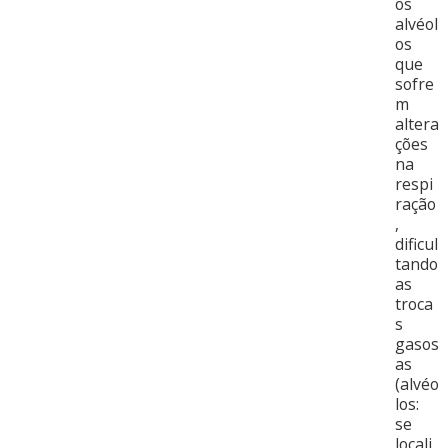
os
alvéol
os
que
sofre
m
altera
ções
na
respi
ração
,
dificul
tando
as
troca
s
gasos
as
(alvéo
los:
se
locali