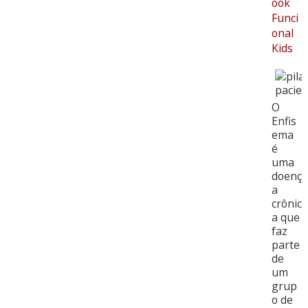
ook
Funci
onal
Kids
O
Enfis
ema
é
uma
doenç
a
crônic
a que
faz
parte
de
um
grup
o de