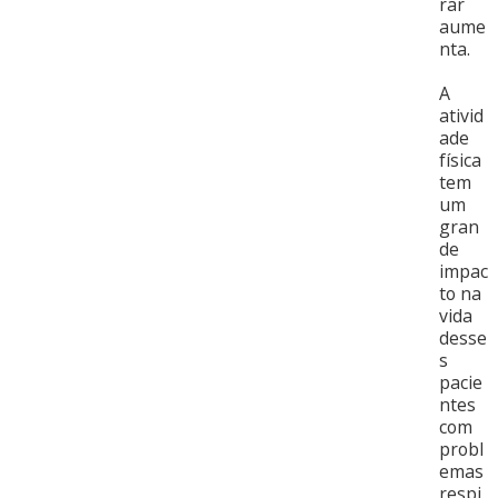
rar
aume
nta.
A
ativid
ade
física
tem
um
gran
de
impac
to na
vida
desse
s
pacie
ntes
com
probl
emas
respi