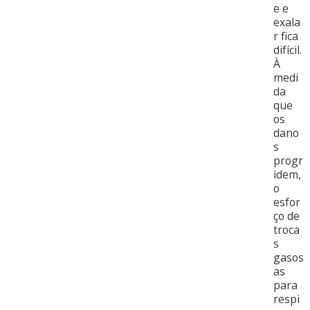
e e
exala
r fica
difícil.
À
medi
da
que
os
dano
s
progr
idem,
o
esfor
ço de
troca
s
gasos
as
para
respi