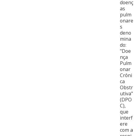
doenç
as
pulm
onare
s
deno
mina
do:
"Doe
nça
Pulm
onar
Crôni
ca
Obstr
utiva"
(DPO
C),
que
interf
ere
com a