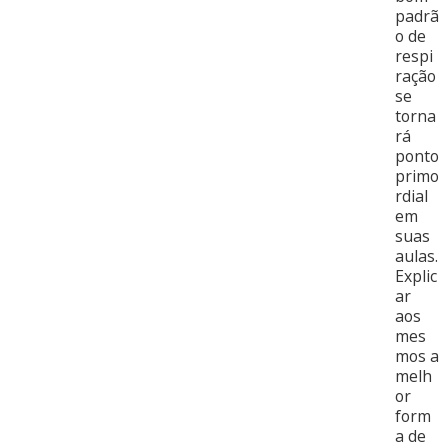
padrã
o de
respi
ração
se
torna
rá
ponto
primo
rdial
em
suas
aulas.
Explic
ar
aos
mes
mos a
melh
or
form
a de