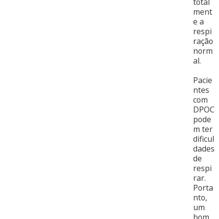
total
ment
e a
respi
ração
norm
al.
Pacie
ntes
com
DPOC
pode
m ter
dificul
dades
de
respi
rar.
Porta
nto,
um
bom