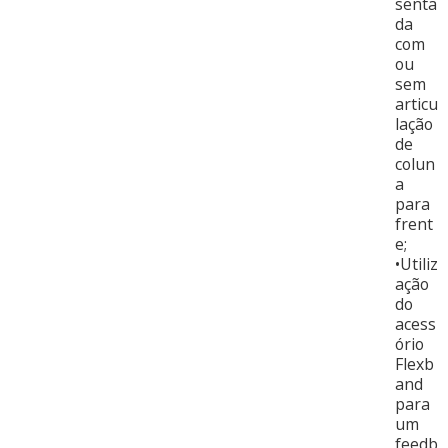
senta
da
com
ou
sem
articu
lação
de
colun
a
para
frent
e;
•Utiliz
ação
do
acess
ório
Flexb
and
para
um
feedb