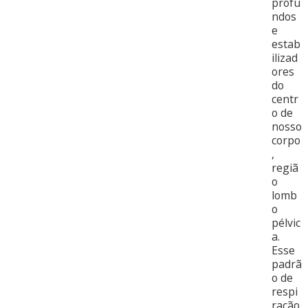
profu
ndos
e
estab
ilizad
ores
do
centr
o de
nosso
corpo
,
regiã
o
lomb
o
pélvic
a.
Esse
padrã
o de
respi
ração