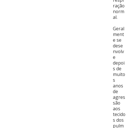
respi
ração
norm
al.
Geral
ment
e se
dese
nvolv
e
depoi
s de
muito
s
anos
de
agres
são
aos
tecido
s dos
pulm