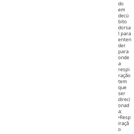
do
em
decú
bito
dorsa
l para
enten
der
para
onde
a
respi
ração
tem
que
ser
direci
onad
a;
•Resp
iraçã
o