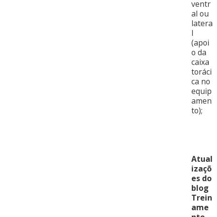
ventr
al ou
latera
l
(apoi
o da
caixa
toráci
ca no
equip
amen
to);
Atual
izaçõ
es do
blog
Trein
ame