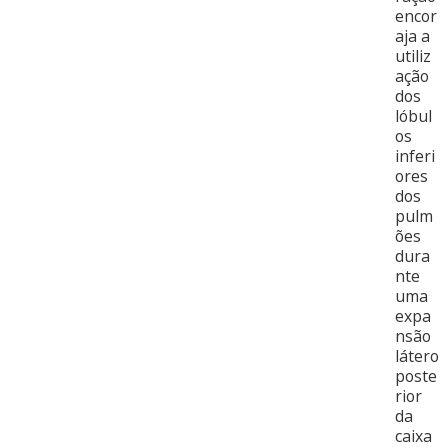
encor
aja a
utiliz
ação
dos
lóbul
os
inferi
ores
dos
pulm
ões
dura
nte
uma
expa
nsão
látero
poste
rior
da
caixa