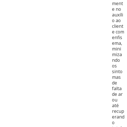
ment
e no
auxíli
o ao
client
e com
enfis
ema,
mini
miza
ndo
os
sinto
mas
de
falta
de ar
ou
até
recup
erand
o