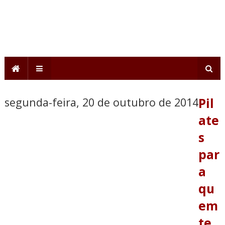
segunda-feira, 20 de outubro de 2014
Pil
ate
s
par
a
qu
em
te