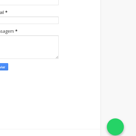
ail
*
nsagem
*