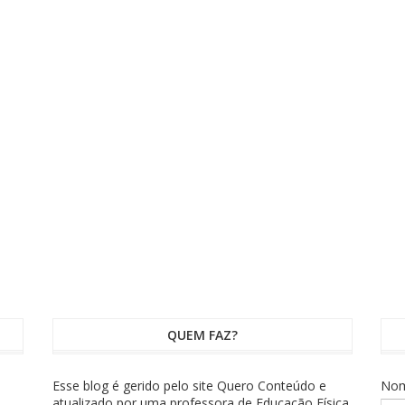
QUEM FAZ?
Esse blog é gerido pelo site Quero Conteúdo e
No
atualizado por uma professora de Educação Física