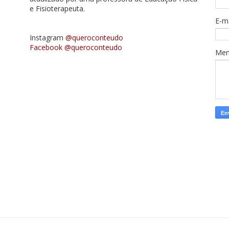
e Fisioterapeuta.
E-m
Instagram
@queroconteudo
Facebook @queroconteudo
Me