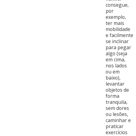
consegue,
por
exemplo,
ter mais
mobilidade
e facilmente
se inclinar
para pegar
algo (seja
em cima,
nos lados
ou em
baixo),
levantar
objetos de
forma
tranquila,
sem dores
ou lesões,
caminhar e
praticar
exercícios