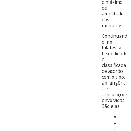
o máximo
de
amplitude
dos
membros.
Continuand
o, no
Pilates, a
flexibilidade
é
classificada
de acordo
com o tipo,
abrangênci
a e
articulações
envolvidas.
São elas:
F
l