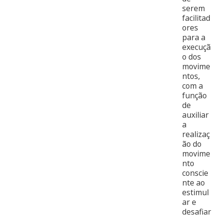
serem
facilitad
ores
para a
execuçã
o dos
movime
ntos,
com a
função
de
auxiliar
a
realizaç
ão do
movime
nto
conscie
nte ao
estimul
ar e
desafiar