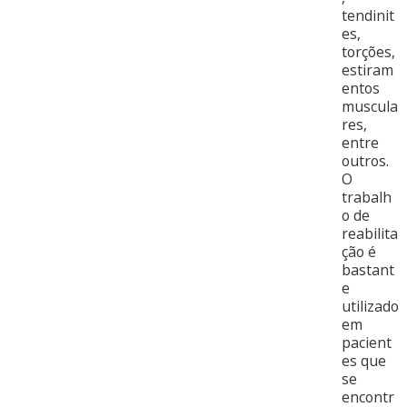
tendinit
es,
torções,
estiram
entos
muscula
res,
entre
outros.
O
trabalh
o de
reabilita
ção é
bastant
e
utilizado
em
pacient
es que
se
encontr