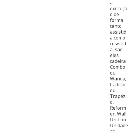
a
execuçã
o de
forma
tanto
assistid
a como
resistid
a, são
eles:
cadeira
Combo
ou
Wanda,
Cadillac
ou
Trapézi
o,
Reform
er, Wall
Unit ou
Unidade