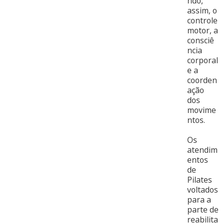
ndo,
assim, o
controle
motor, a
consciê
ncia
corporal
e a
coorden
ação
dos
movime
ntos.
Os
atendim
entos
de
Pilates
voltados
para a
parte de
reabilita