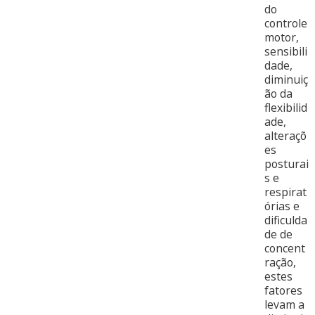
do
controle
motor,
sensibili
dade,
diminuiç
ão da
flexibilid
ade,
alteraçõ
es
posturai
s e
respirat
órias e
dificulda
de de
concent
ração,
estes
fatores
levam a