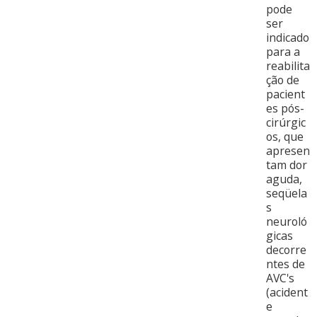
pode
ser
indicado
para a
reabilita
ção de
pacient
es pós-
cirúrgic
os, que
apresen
tam dor
aguda,
seqüela
s
neuroló
gicas
decorre
ntes de
AVC's
(acident
e