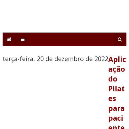
terça-feira, 20 de dezembro de 2022
Aplic
ação
do
Pilat
es
para
paci
ente