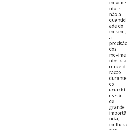
movime
nto e
não a
quantid
ade do
mesmo,
a
precisão
dos
movime
ntos e a
concent
ração
durante
os
exercíci
os são
de
grande
importâ
ncia,
melhora