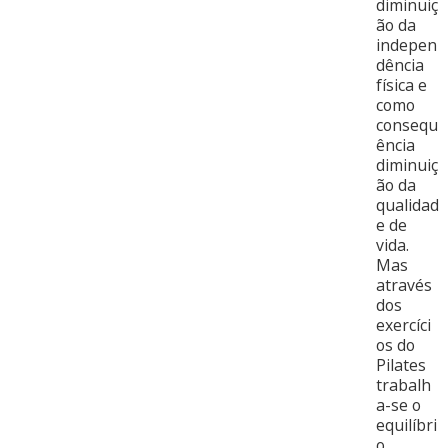
diminuiç
ão da
indepen
dência
física e
como
consequ
ência
diminuiç
ão da
qualidad
e de
vida.
Mas
através
dos
exercíci
os do
Pilates
trabalh
a-se o
equilíbri
o