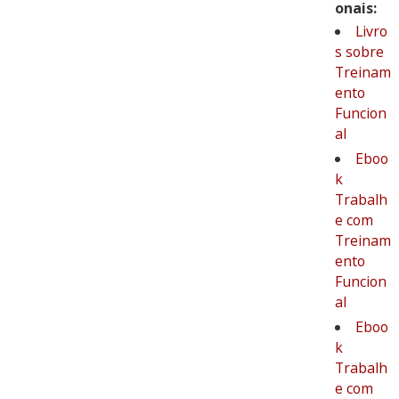
onais:
Livro
s sobre
Treinam
ento
Funcion
al
Eboo
k
Trabalh
e com
Treinam
ento
Funcion
al
Eboo
k
Trabalh
e com