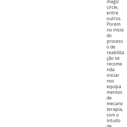
magic
circle,
entre
outros.
Porém
no início
do
process
o de
reabilita
ção se
recome
nda
iniciar
nos
equipa
mentos
de
mecano
terapia,
com o
intuito
de