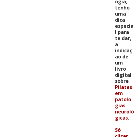
ogia,
tenho
uma
dica
especia
l para
te dar,
a
indicaç
ão de
um
livro
digital
sobre
Pilates
em
patolo
gias
neuroló
gicas
.
Só
clicar