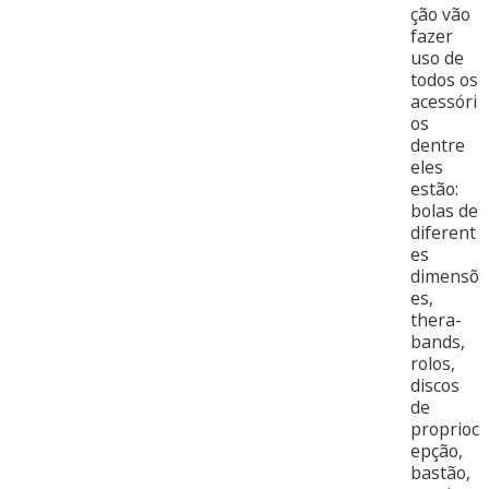
ção vão
fazer
uso de
todos os
acessóri
os
dentre
eles
estão:
bolas de
diferent
es
dimensõ
es,
thera-
bands,
rolos,
discos
de
proprioc
epção,
bastão,