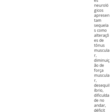
es
neuroló
gicos
apresen
tam
sequela
s como
alteraçõ
es de
tônus
muscula
r,
diminuiç
ão de
força
muscula
r,
desequil
íbrio,
dificulda
de no
andar,
déficit