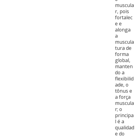
muscula
r, pois
fortalec
e e
alonga
a
muscula
tura de
forma
global,
manten
do a
flexibilid
ade, o
tônus e
a força
muscula
r; o
principa
l é a
qualidad
e do