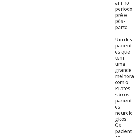
am no
período
pré e
pós-
parto.
Um dos
pacient
es que
tem
uma
grande
melhora
com o
Pilates
são os
pacient
es
neurolo
gicos.
Os
pacient