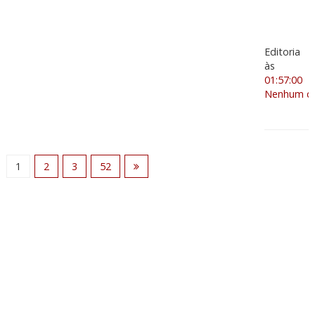
Editoria
às
01:57:00
Nenhum co
1
2
3
52