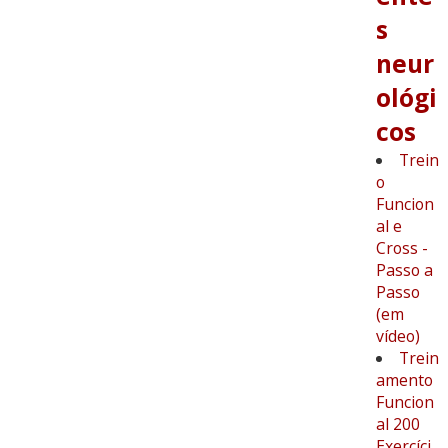
s
neur
ológi
cos
Trein
o
Funcion
al e
Cross -
Passo a
Passo
(em
vídeo)
Trein
amento
Funcion
al 200
Exercíci