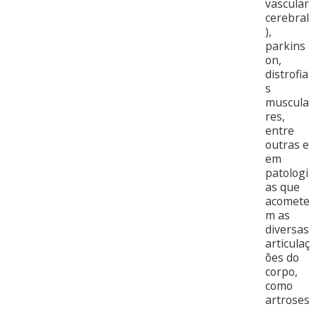
vascular
cerebral
),
parkins
on,
distrofia
s
muscula
res,
entre
outras e
em
patologi
as que
acomete
m as
diversas
articulaç
ões do
corpo,
como
artroses
,