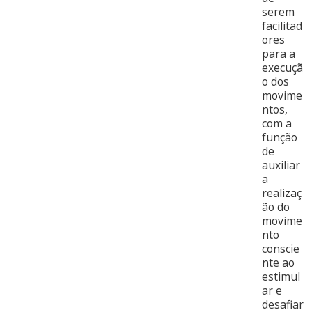
serem
facilitad
ores
para a
execuçã
o dos
movime
ntos,
com a
função
de
auxiliar
a
realizaç
ão do
movime
nto
conscie
nte ao
estimul
ar e
desafiar