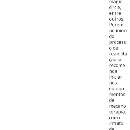
magic
circle,
entre
outros.
Porém
no início
do
process
o de
reabilita
ção se
recome
nda
iniciar
nos
equipa
mentos
de
mecano
terapia,
com o
intuito
de