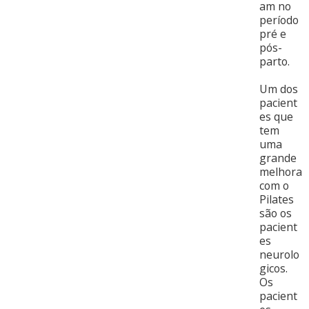
am no
período
pré e
pós-
parto.
Um dos
pacient
es que
tem
uma
grande
melhora
com o
Pilates
são os
pacient
es
neurolo
gicos.
Os
pacient