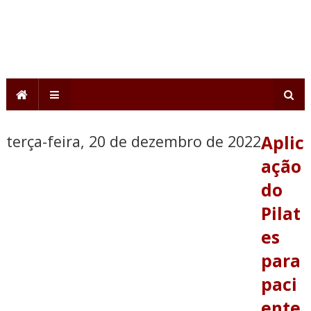
terça-feira, 20 de dezembro de 2022
Aplic
ação
do
Pilat
es
para
paci
ente