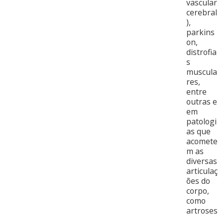
vascular
cerebral
),
parkins
on,
distrofia
s
muscula
res,
entre
outras e
em
patologi
as que
acomete
m as
diversas
articulaç
ões do
corpo,
como
artroses
,