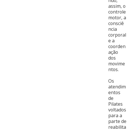
ndo,
assim, o
controle
motor, a
consciê
ncia
corporal
e a
coorden
ação
dos
movime
ntos.
Os
atendim
entos
de
Pilates
voltados
para a
parte de
reabilita