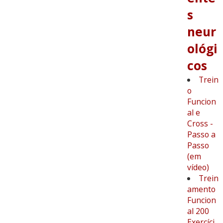
s
neur
ológi
cos
Trein
o
Funcion
al e
Cross -
Passo a
Passo
(em
vídeo)
Trein
amento
Funcion
al 200
Exercíci