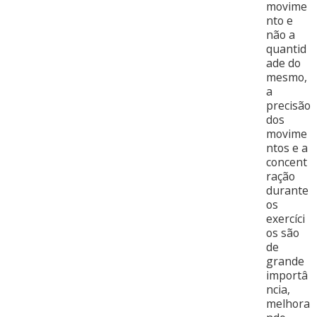
movime
nto e
não a
quantid
ade do
mesmo,
a
precisão
dos
movime
ntos e a
concent
ração
durante
os
exercíci
os são
de
grande
importâ
ncia,
melhora