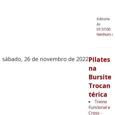
Editoria
às
01:57:00
Nenhum co
sábado, 26 de novembro de 2022
Pilates
na
Bursite
Trocan
térica
Treino
Funcional e
Cross -