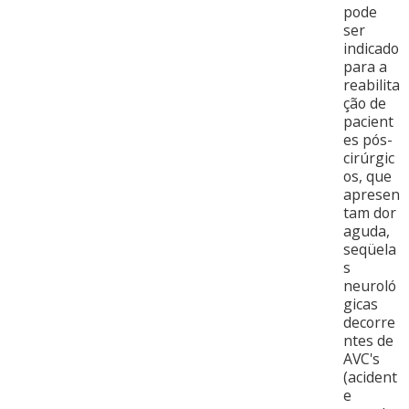
pode
ser
indicado
para a
reabilita
ção de
pacient
es pós-
cirúrgic
os, que
apresen
tam dor
aguda,
seqüela
s
neuroló
gicas
decorre
ntes de
AVC's
(acident
e