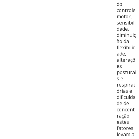
do
controle
motor,
sensibili
dade,
diminuiç
ão da
flexibilid
ade,
alteraçõ
es
posturai
s e
respirat
órias e
dificulda
de de
concent
ração,
estes
fatores
levam a