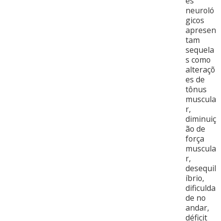
es
neuroló
gicos
apresen
tam
sequela
s como
alteraçõ
es de
tônus
muscula
r,
diminuiç
ão de
força
muscula
r,
desequil
íbrio,
dificulda
de no
andar,
déficit