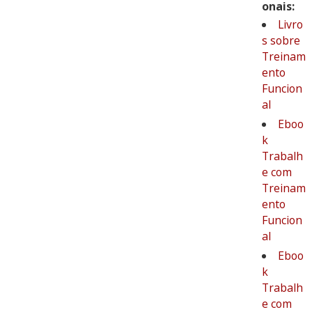
onais:
Livro
s sobre
Treinam
ento
Funcion
al
Eboo
k
Trabalh
e com
Treinam
ento
Funcion
al
Eboo
k
Trabalh
e com