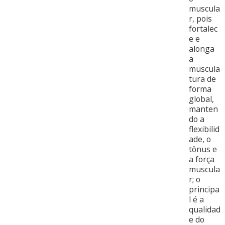
muscula
r, pois
fortalec
e e
alonga
a
muscula
tura de
forma
global,
manten
do a
flexibilid
ade, o
tônus e
a força
muscula
r; o
principa
l é a
qualidad
e do