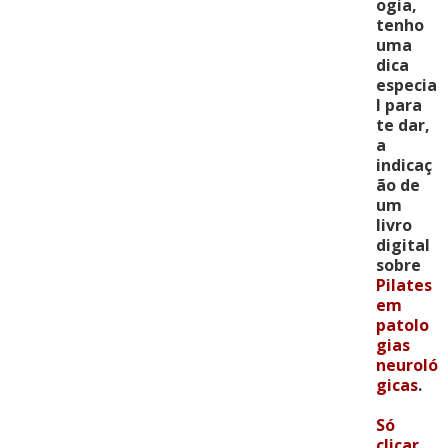
ogia,
tenho
uma
dica
especia
l para
te dar,
a
indicaç
ão de
um
livro
digital
sobre
Pilates
em
patolo
gias
neuroló
gicas
.
Só
clicar