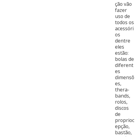
ção vão
fazer
uso de
todos os
acessóri
os
dentre
eles
estão:
bolas de
diferent
es
dimensõ
es,
thera-
bands,
rolos,
discos
de
proprioc
epção,
bastão,