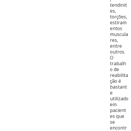
tendinit
es,
torções,
estiram
entos
muscula
res,
entre
outros.
O
trabalh
o de
reabilita
ção é
bastant
e
utilizado
em
pacient
es que
se
encontr