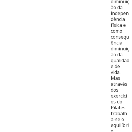
diminuiç
ão da
indepen
dência
física e
como
consequ
ência
diminuiç
ão da
qualidad
e de
vida.
Mas
através
dos
exercíci
os do
Pilates
trabalh
a-se o
equilíbri
o