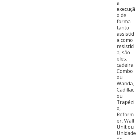
a
execuçã
o de
forma
tanto
assistid
a como
resistid
a, são
eles:
cadeira
Combo
ou
Wanda,
Cadillac
ou
Trapézi
o,
Reform
er, Wall
Unit ou
Unidade