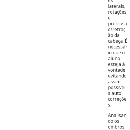
es
laterais,
rotações
e
protrusã
o/retraç
ão da
cabeça. É
necessár
io que o
aluno
esteja à
vontade,
evitando
assim
possívei
s auto
correçõe
s.
Analisan
do os
ombros,