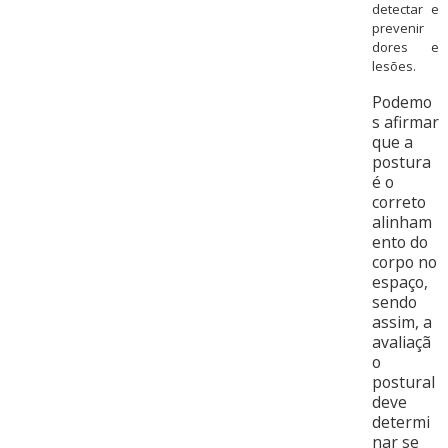
detectar e
prevenir
dores e
lesões.
Podemo
s afirmar
que a
postura
é o
correto
alinham
ento do
corpo no
espaço,
sendo
assim, a
avaliaçã
o
postural
deve
determi
nar se