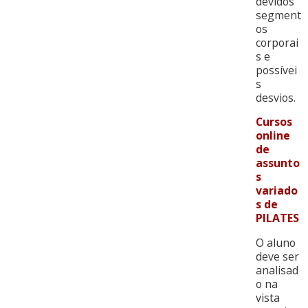
devidos
segment
os
corporai
s e
possívei
s
desvios.
Cursos
online
de
assunto
s
variado
s de
PILATES
O aluno
deve ser
analisad
o na
vista