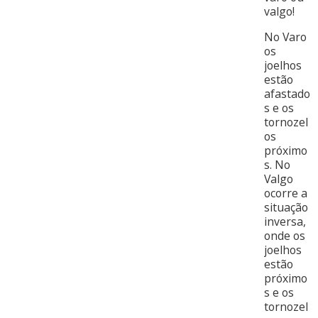
valgo!
No Varo
os
joelhos
estão
afastado
s e os
tornozel
os
próximo
s. No
Valgo
ocorre a
situação
inversa,
onde os
joelhos
estão
próximo
s e os
tornozel