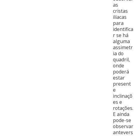
as
cristas
ilíacas
para
identifica
r se há
alguma
assimetr
ia do
quadril,
onde
poderá
estar
present
e
inclinaçõ
es e
rotações.
E ainda
pode-se
observar
antevers