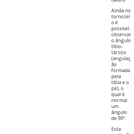
Ainda no
tornozel
o é
possível
observar
o ângulo
tíbio-
társico
(angulaç
ão
formada
pela
tíbia e o
pé), o
qual é
normal
um
ângulo
de 90º.
Esta