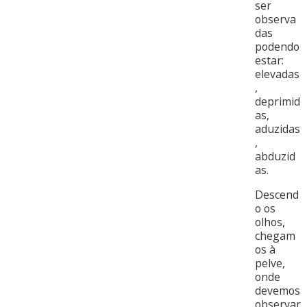
ser
observa
das
podendo
estar:
elevadas
,
deprimid
as,
aduzidas
,
abduzid
as.
Descend
o os
olhos,
chegam
os à
pelve,
onde
devemos
observar