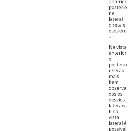
anterior,
posterio
r e
lateral
direta e
esquerd
a.
Na vista
anterior
e
posterio
r serão
mais
bem
observa
dos os
desvios
laterais.
E na
vista
lateral é
possível