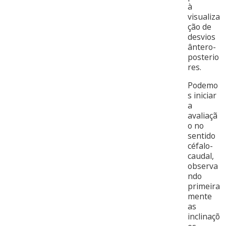
à
visualiza
ção de
desvios
ântero-
posterio
res.
Podemo
s iniciar
a
avaliaçã
o no
sentido
céfalo-
caudal,
observa
ndo
primeira
mente
as
inclinaçõ