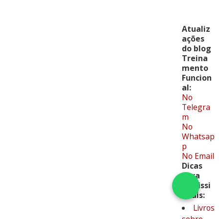
Atualiz
ações
do blog
Treina
mento
Funcion
al:
No
Telegra
m
No
Whatsap
p
No Email
Dicas
para
profissi
onais:
Livros
sobre