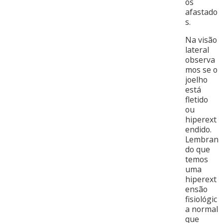
os
afastado
s.
Na visão
lateral
observa
mos se o
joelho
está
fletido
ou
hiperext
endido.
Lembran
do que
temos
uma
hiperext
ensão
fisiológic
a normal
que