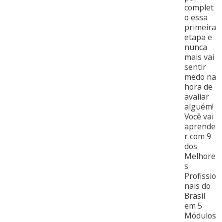
complet
o essa
primeira
etapa e
nunca
mais vai
sentir
medo na
hora de
avaliar
alguém!
Você vai
aprende
r com 9
dos
Melhore
s
Profissio
nais do
Brasil
em 5
Módulos