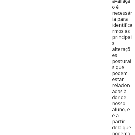
avaliaçã
o é
necessár
ia para
identifica
rmos as
principai
s
alteraçõ
es
posturai
s que
podem
estar
relacion
adas à
dor de
nosso
aluno, e
é a
partir
dela que
podemo