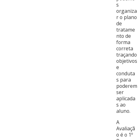
s
organiza
r o plano
de
tratame
nto de
forma
correta
traçando
objetivos
e
conduta
s para
poderem
ser
aplicada
s ao
aluno.
A
Avaliaçã
o é o 1º