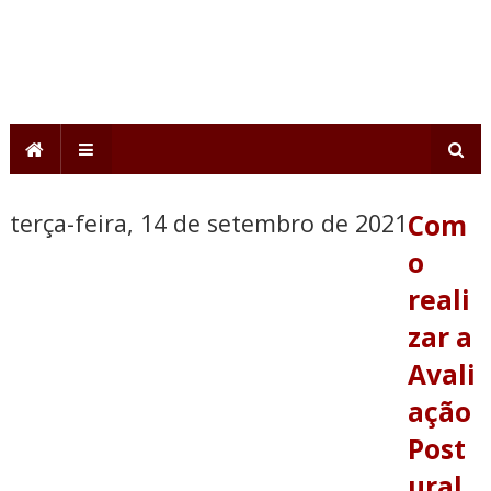
terça-feira, 14 de setembro de 2021
Com
o
reali
zar a
Avali
ação
Post
ural