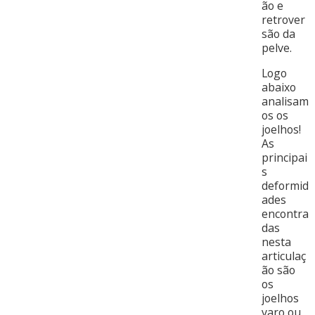
ão e
retrover
são da
pelve.
Logo
abaixo
analisam
os os
joelhos!
As
principai
s
deformid
ades
encontra
das
nesta
articulaç
ão são
os
joelhos
varo ou