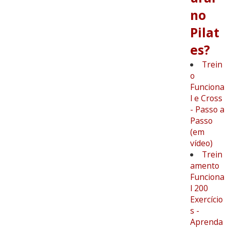
no
Pilat
es?
Trein
o
Funciona
l e Cross
- Passo a
Passo
(em
vídeo)
Trein
amento
Funciona
l 200
Exercício
s -
Aprenda