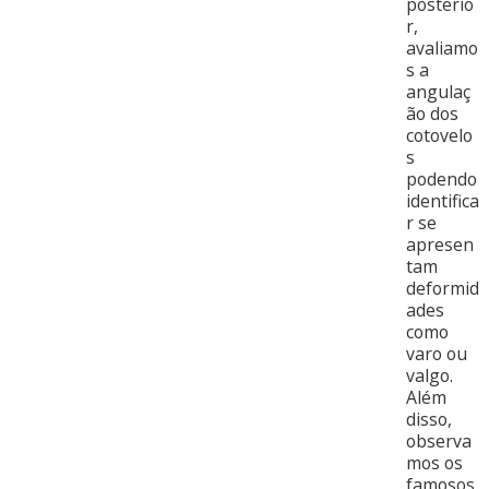
posterio
r,
avaliamo
s a
angulaç
ão dos
cotovelo
s
podendo
identifica
r se
apresen
tam
deformid
ades
como
varo ou
valgo.
Além
disso,
observa
mos os
famosos