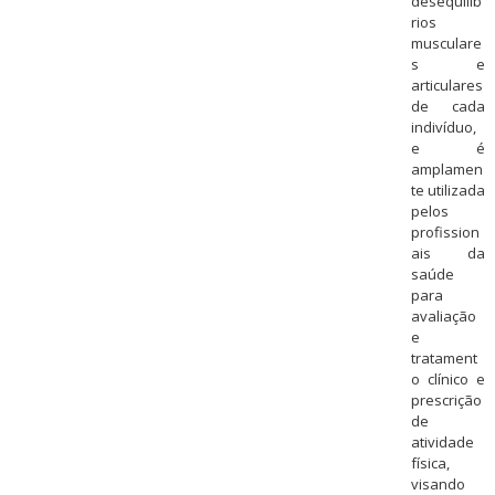
desequilíb
rios
musculare
s e
articulares
de cada
indivíduo,
e é
amplamen
te utilizada
pelos
profission
ais da
saúde
para
avaliação
e
tratament
o clínico e
prescrição
de
atividade
física,
visando