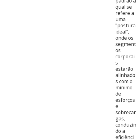
padrão a
qual se
refere a
uma
"postura
ideal",
onde os
segment
os
corporai
s
estarão
alinhado
s com o
mínimo
de
esforços
e
sobrecar
gas,
conduzin
do a
eficiênci