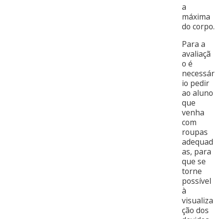
a
máxima
do corpo.
Para a
avaliaçã
o é
necessár
io pedir
ao aluno
que
venha
com
roupas
adequad
as, para
que se
torne
possível
à
visualiza
ção dos