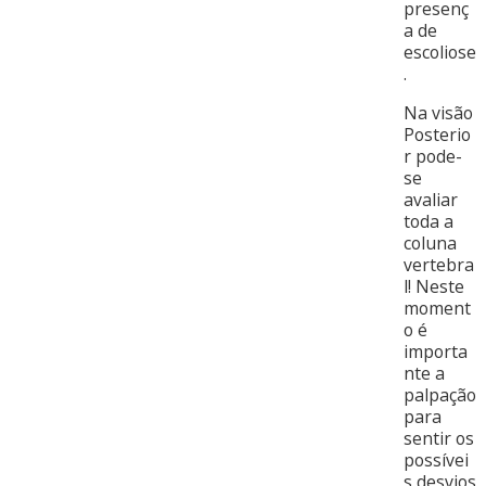
presenç
a de
escoliose
.
Na visão
Posterio
r pode-
se
avaliar
toda a
coluna
vertebra
l! Neste
moment
o é
importa
nte a
palpação
para
sentir os
possívei
s desvios