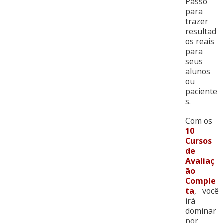
Passo
para
trazer
resultad
os reais
para
seus
alunos
ou
paciente
s.
Com os
10
Cursos
de
Avaliaç
ão
Comple
ta
, você
irá
dominar
por