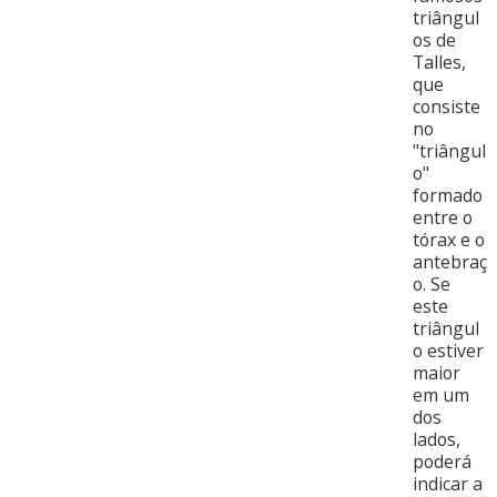
triângul
os de
Talles,
que
consiste
no
"triângul
o"
formado
entre o
tórax e o
antebraç
o. Se
este
triângul
o estiver
maior
em um
dos
lados,
poderá
indicar a