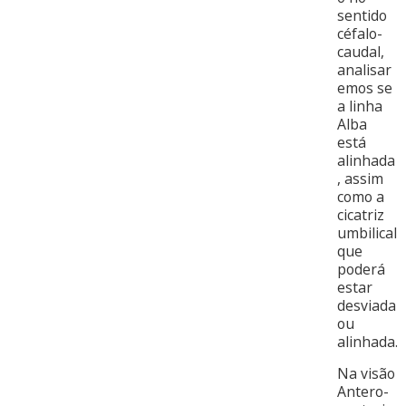
sentido
céfalo-
caudal,
analisar
emos se
a linha
Alba
está
alinhada
, assim
como a
cicatriz
umbilical
que
poderá
estar
desviada
ou
alinhada.
Na visão
Antero-