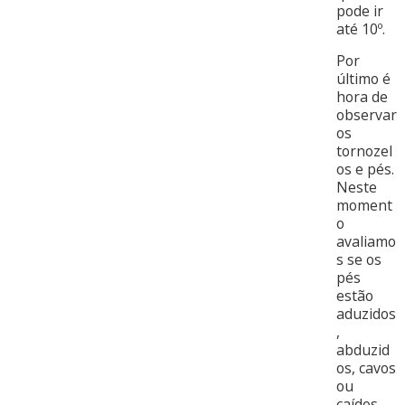
pode ir
até 10º.
Por
último é
hora de
observar
os
tornozel
os e pés.
Neste
moment
o
avaliamo
s se os
pés
estão
aduzidos
,
abduzid
os, cavos
ou
caídos.