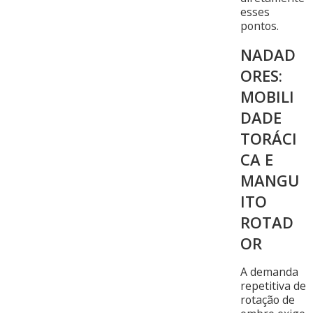
esses
pontos.
NADAD
ORES:
MOBILI
DADE
TORÁCI
CA E
MANGU
ITO
ROTAD
OR
A demanda
repetitiva de
rotação de