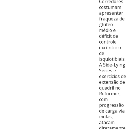
Corredores
costumam
apresentar
fraqueza de
glúteo
médio e
déficit de
controle
excêntrico
de
isquiotibiais.
A Side-Lying
Series e
exercícios de
extensão de
quadril no
Reformer,
com
progressão
de carga via
molas,
atacam
diretamente