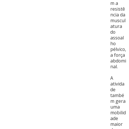
m a
resistê
ncia da
muscul
atura
do
assoal
ho
pélvico,
a força
abdomi
nal.
A
ativida
de
també
m gera
uma
mobilid
ade
maior