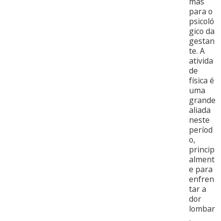
mas
para o
psicoló
gico da
gestan
te. A
ativida
de
física é
uma
grande
aliada
neste
períod
o,
princip
alment
e para
enfren
tar a
dor
lombar
,