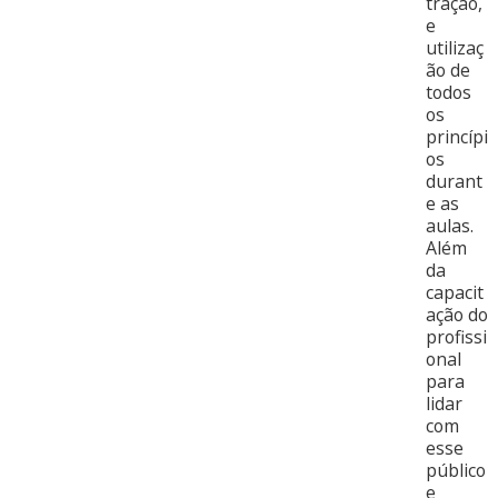
tração,
e
utilizaç
ão de
todos
os
princípi
os
durant
e as
aulas.
Além
da
capacit
ação do
profissi
onal
para
lidar
com
esse
público
e