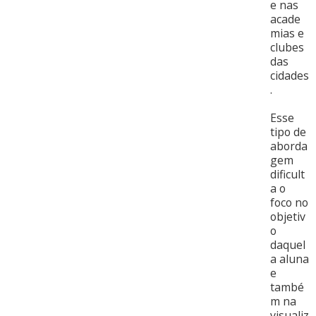
e nas
acade
mias e
clubes
das
cidades
.
Esse
tipo de
aborda
gem
dificult
a o
foco no
objetiv
o
daquel
a aluna
e
també
m na
visualiz