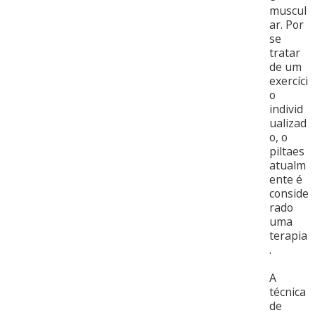
muscul
ar. Por
se
tratar
de um
exercíci
o
individ
ualizad
o, o
piltaes
atualm
ente é
conside
rado
uma
terapia
.
A
técnica
de