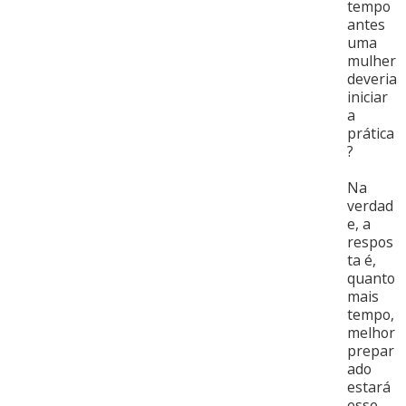
tempo
antes
uma
mulher
deveria
iniciar
a
prática
?
Na
verdad
e, a
respos
ta é,
quanto
mais
tempo,
melhor
prepar
ado
estará
esse