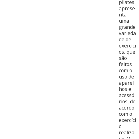
pilates
aprese
nta
uma
grande
varieda
de de
exercíci
os, que
são
feitos
com o
uso de
aparel
hos e
acessó
rios, de
acordo
com o
exercíci
o
realiza
do. O