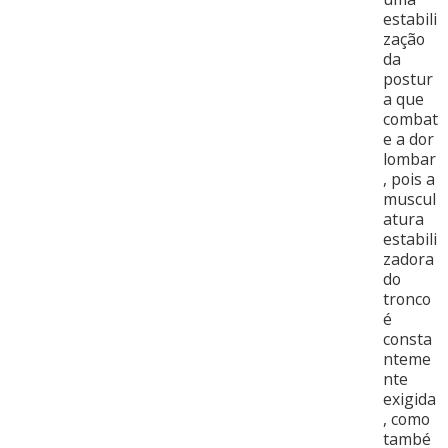
estabili
zação
da
postur
a que
combat
e a dor
lombar
, pois a
muscul
atura
estabili
zadora
do
tronco
é
consta
nteme
nte
exigida
, como
també