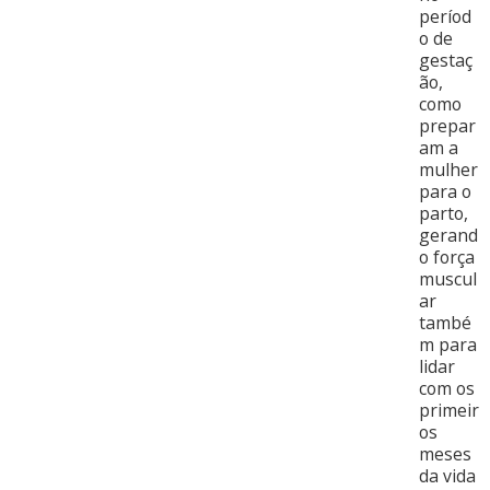
períod
o de
gestaç
ão,
como
prepar
am a
mulher
para o
parto,
gerand
o força
muscul
ar
també
m para
lidar
com os
primeir
os
meses
da vida