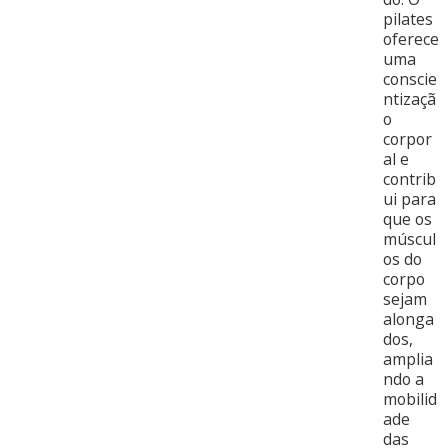
pilates
oferece
uma
conscie
ntizaçã
o
corpor
al e
contrib
ui para
que os
múscul
os do
corpo
sejam
alonga
dos,
amplia
ndo a
mobilid
ade
das