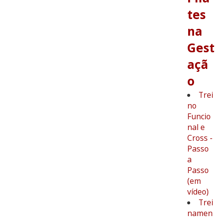
tes
na
Gest
açã
o
Trei
no
Funcio
nal e
Cross -
Passo
a
Passo
(em
vídeo)
Trei
namen