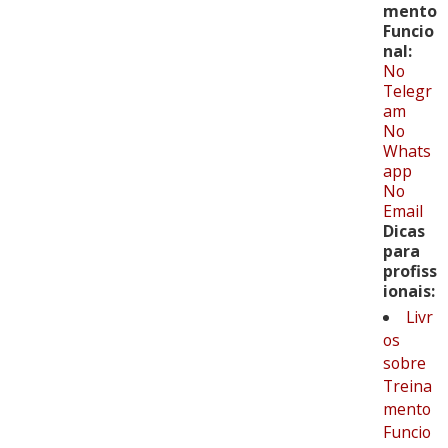
mento
Funcio
nal:
No
Telegr
am
No
Whats
app
No
Email
Dicas
para
profiss
ionais:
Livr
os
sobre
Treina
mento
Funcio