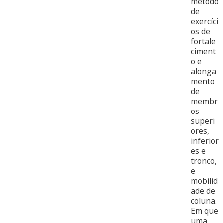
método
de
exercíci
os de
fortale
ciment
o e
alonga
mento
de
membr
os
superi
ores,
inferior
es e
tronco,
e
mobilid
ade de
coluna.
Em que
uma