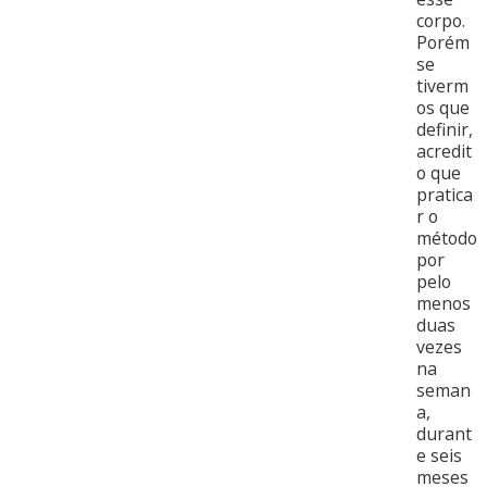
corpo.
Porém
se
tiverm
os que
definir,
acredit
o que
pratica
r o
método
por
pelo
menos
duas
vezes
na
seman
a,
durant
e seis
meses