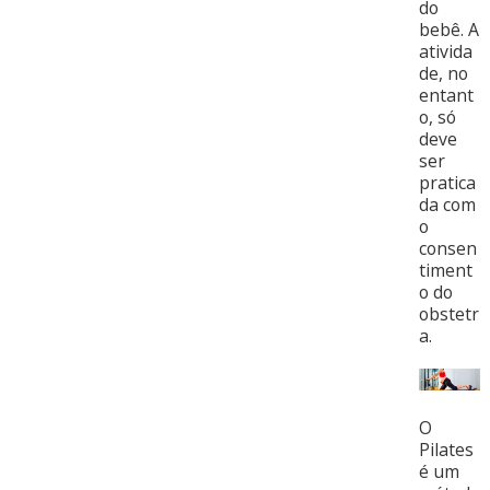
do
bebê. A
ativida
de, no
entant
o, só
deve
ser
pratica
da com
o
consen
timent
o do
obstetr
a.
O
Pilates
é um