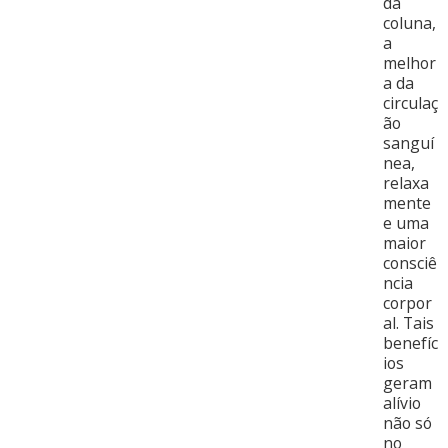
da
coluna,
a
melhor
a da
circulaç
ão
sanguí
nea,
relaxa
mente
e uma
maior
consciê
ncia
corpor
al. Tais
benefíc
ios
geram
alívio
não só
no