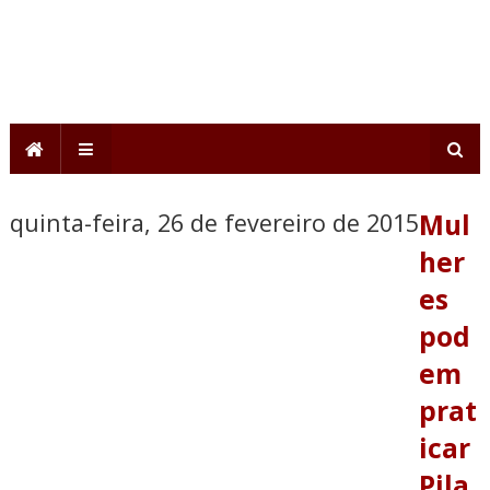
quinta-feira, 26 de fevereiro de 2015
Mul
her
es
pod
em
prat
icar
Pila