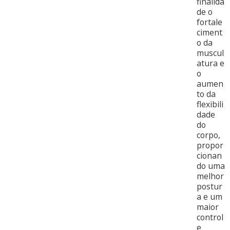
finalida
de o
fortale
ciment
o da
muscul
atura e
o
aumen
to da
flexibili
dade
do
corpo,
propor
cionan
do uma
melhor
postur
a e um
maior
control
e