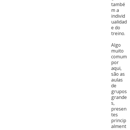
també
m a
individ
ualidad
e do
treino.
Algo
muito
comum
por
aqui,
são as
aulas
de
grupos
grande
s,
presen
tes
princip
alment