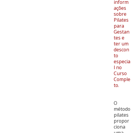
inform
ações
sobre
Pilates
para
Gestan
tes e
ter um
descon
to
especia
l no
Curso
Comple
to.
O
método
pilates
propor
ciona
uma