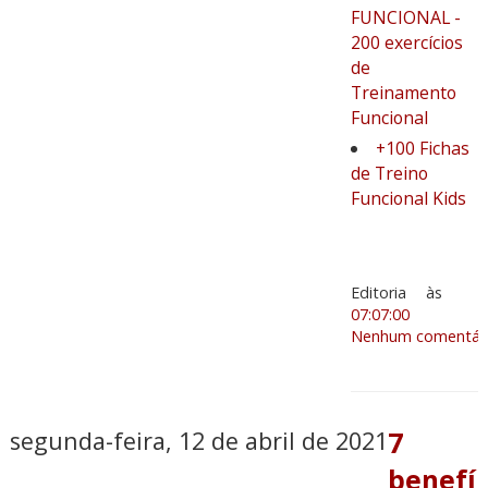
FUNCIONAL -
200 exercícios
de
Treinamento
Funcional
+100 Fichas
de Treino
Funcional Kids
Editoria
às
07:07:00
Nenhum comentári
segunda-feira, 12 de abril de 2021
7
benefí