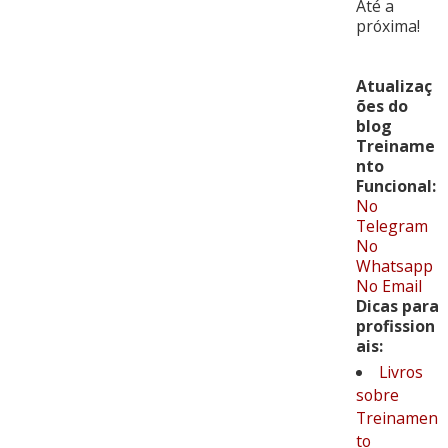
Até a
próxima!
Atualizaç
ões do
blog
Treiname
nto
Funcional:
No
Telegram
No
Whatsapp
No Email
Dicas para
profission
ais:
Livros
sobre
Treinamen
to