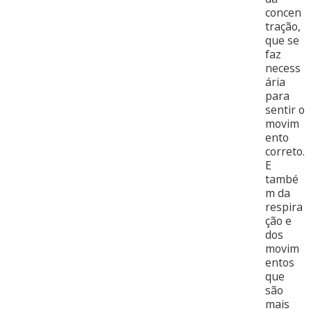
concen
tração,
que se
faz
necess
ária
para
sentir o
movim
ento
correto.
E
també
m da
respira
ção e
dos
movim
entos
que
são
mais