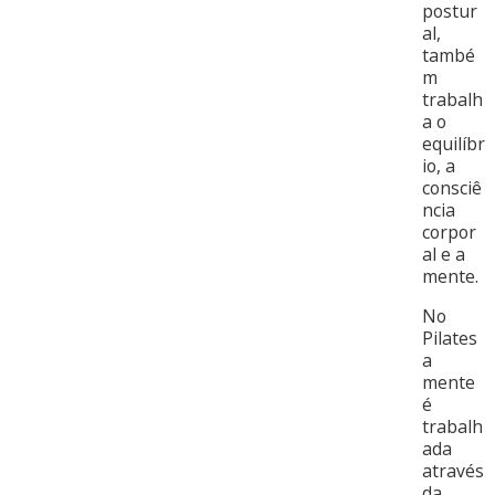
postur
al,
també
m
trabalh
a o
equilíbr
io, a
consciê
ncia
corpor
al e a
mente.
No
Pilates
a
mente
é
trabalh
ada
através
da