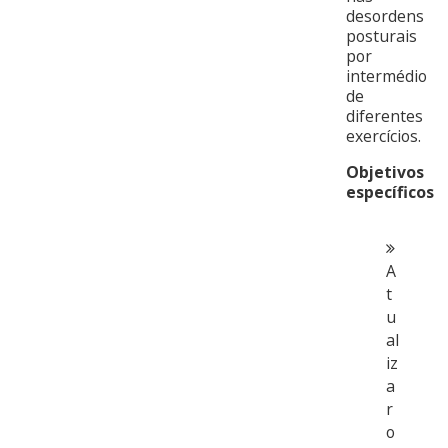
desordens
posturais
por
intermédio
de
diferentes
exercícios.
Objetivos
específicos
A
t
u
al
iz
a
r
o