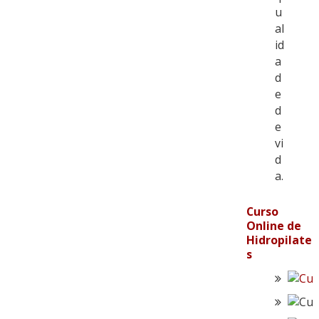
u
al
id
a
d
e
d
e
vi
d
a.
Curso
Online de
Hidropilate
s