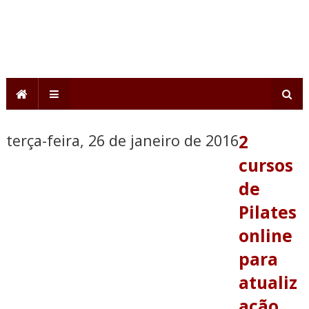
terça-feira, 26 de janeiro de 2016
2
cursos
de
Pilates
online
para
atualiz
ação