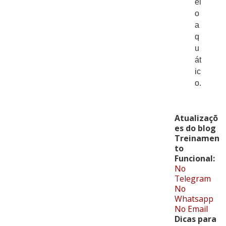
ei
o
a
q
u
át
ic
o.
Atualizaçõ
es do blog
Treinamen
to
Funcional:
No
Telegram
No
Whatsapp
No Email
Dicas para