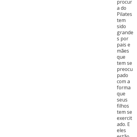
procur
a do
Pilates
tem
sido
grande
s por
pais e
mães
que
tem se
preocu
pado
com a
forma
que
seus
filhos
tem se
exercit
ado. E
eles
estão