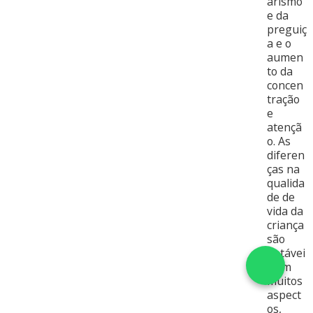
arismo
e da
preguiç
a e o
aumen
to da
concen
tração
e
atençã
o. As
diferen
ças na
qualida
de de
vida da
criança
são
notávei
s em
muitos
aspect
os,