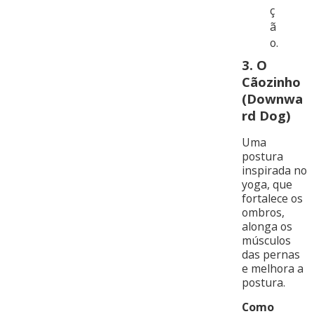
ç
ã
o.
3.
O
Cãozinho
(Downwa
rd Dog)
Uma
postura
inspirada no
yoga, que
fortalece os
ombros,
alonga os
músculos
das pernas
e melhora a
postura.
Como