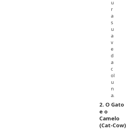
u
r
a
s
u
a
v
e
d
a
c
ol
u
n
a.
2.
O Gato
e o
Camelo
(Cat-Cow)