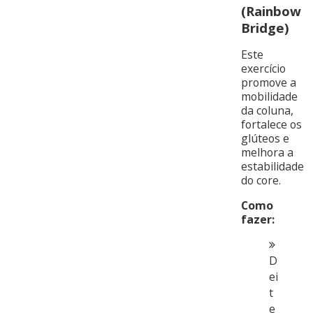
(Rainbow
Bridge)
Este
exercício
promove a
mobilidade
da coluna,
fortalece os
glúteos e
melhora a
estabilidade
do core.
Como
fazer:
D
ei
t
e