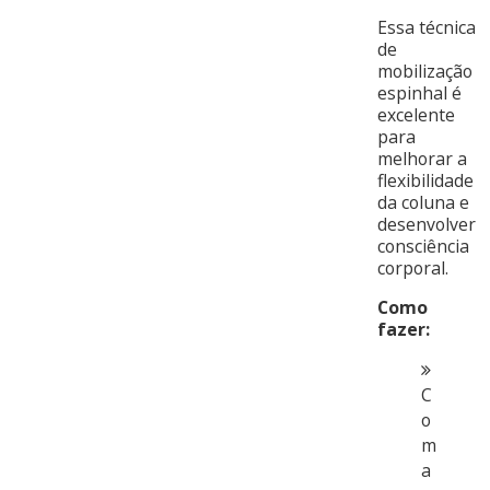
Essa técnica
de
mobilização
espinhal é
excelente
para
melhorar a
flexibilidade
da coluna e
desenvolver
consciência
corporal.
Como
fazer:
C
o
m
a