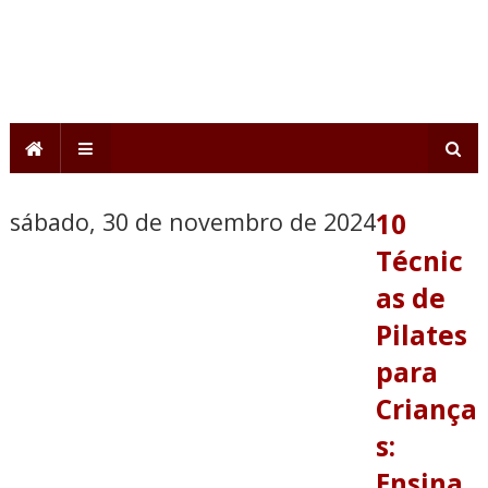
sábado, 30 de novembro de 2024
10
Técnic
as de
Pilates
para
Criança
s:
Ensina