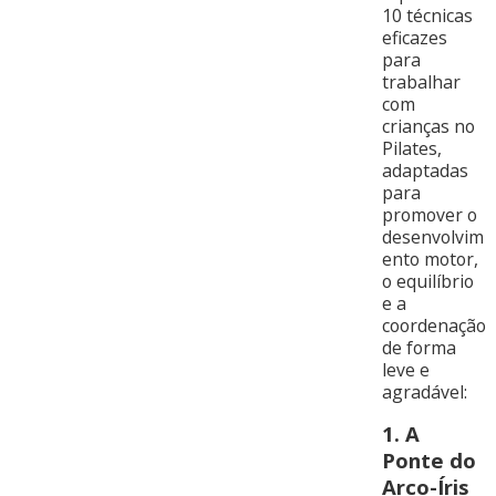
10 técnicas
eficazes
para
trabalhar
com
crianças no
Pilates,
adaptadas
para
promover o
desenvolvim
ento motor,
o equilíbrio
e a
coordenação
de forma
leve e
agradável:
1.
A
Ponte do
Arco-Íris