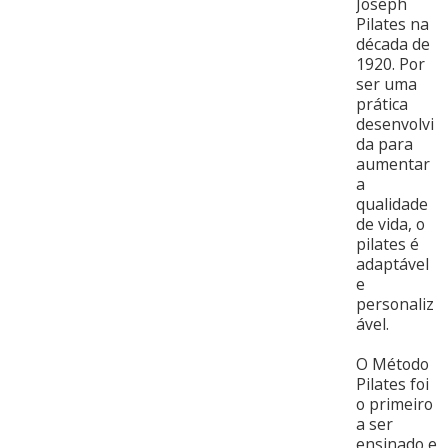
Joseph
Pilates na
década de
1920. Por
ser uma
prática
desenvolvi
da para
aumentar
a
qualidade
de vida, o
pilates é
adaptável
e
personaliz
ável.
O Método
Pilates foi
o primeiro
a ser
ensinado e