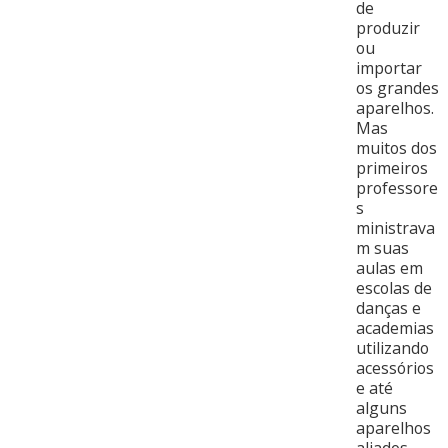
de
produzir
ou
importar
os grandes
aparelhos.
Mas
muitos dos
primeiros
professore
s
ministrava
m suas
aulas em
escolas de
danças e
academias
utilizando
acessórios
e até
alguns
aparelhos