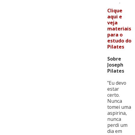
.
Clique
aqui e
veja
materiais
para o
estudo do
Pilates
Sobre
Joseph
Pilates
‟Eu devo
estar
certo.
Nunca
tomei uma
aspirina,
nunca
perdi um
dia em