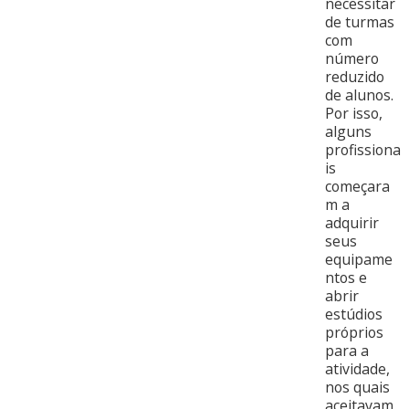
necessitar
de turmas
com
número
reduzido
de alunos.
Por isso,
alguns
profissiona
is
começara
m a
adquirir
seus
equipame
ntos e
abrir
estúdios
próprios
para a
atividade,
nos quais
aceitavam