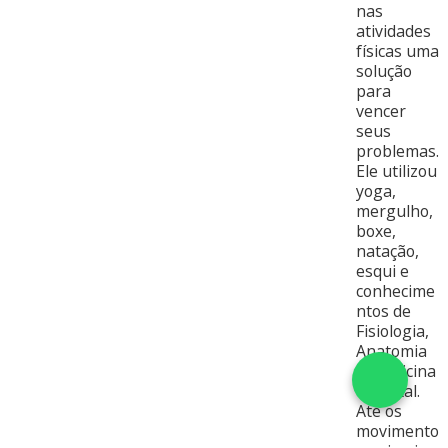
nas
atividades
físicas uma
solução
para
vencer
seus
problemas.
Ele utilizou
yoga,
mergulho,
boxe,
natação,
esqui e
conhecime
ntos de
Fisiologia,
Anatomia
e Medicina
Oriental.
Até os
movimento