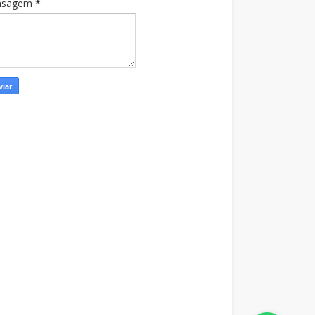
nsagem
*